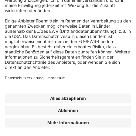
Städtebau & Quartiersentwicklung
Planung von Radverkehrsnebenanlagen:
Fahrradparken
Städtebau & Quartiersentwicklung