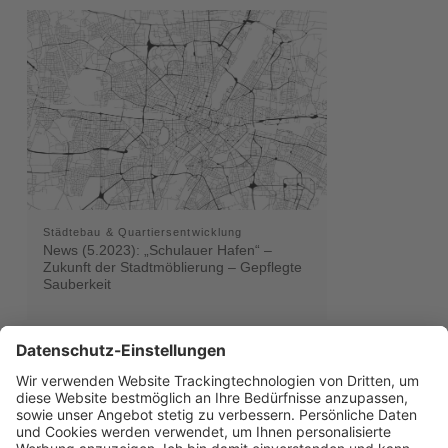
Städtebau & Quartiersentwicklung
News (5.2023): „Schulauer Hafen“ –
Zukunft der Stadtmöblierung – Gepflegte
Sauberkeit