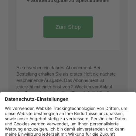
+ Sonderausgabe zu Spezialthemen
Zum Shop
Sie erwerben ein Jahres-Abonnement. Bei
Bestellung erhalten Sie als erstes Heft die nächste
erscheinende Ausgabe. Das Abonnement ist
jederzeit mit einer Frist von 2 Wochen vor Ablauf
des Bezugsjahres kündbar. Eine einfach Mitteilung
an den Verlag genügt.
Es gelten die Allgemeinen Geschäfts- und
Widerrufsbedingungen des Verlags unter
magazin-
quartier.de/AGB
. Lieferung innerhalb von 5
Werktagen ab Erscheinen. Die