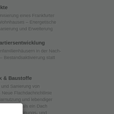
ekte
isierung eines Frankfurter
Wohnhauses – Energetische
Sanierung und Erweiterung
artiersentwicklung
nfamilienhäusern in der Nach-
– Bestandsaktivierung statt
k & Baustoffe
 und Sanierung von
 Neue Flachdachrichtlinie
arnutzung und lebendiger
ena – Mehr als ein Dach
auungs-, Wohnungs- und