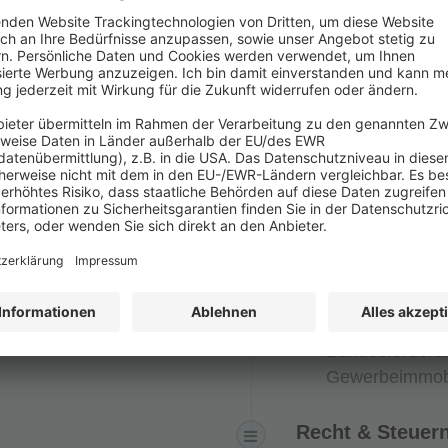
Gebäudeplanun
Wohnprojekt w
Freiham – Meh
Mieterstrom, g
Gebäudeversor
Solare Vor-Ort
Interview
Im Gespräch mi
Hülle
Kosten & Finan
Bundesförderu
Gewerbeimmob
Recht & Steuer