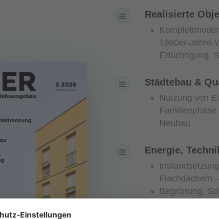
Realisierte Obj
Komplettmodern
1960er-Jahre-
Ertüchtigung, 
Städtebau & Qu
Nutzung von Ei
Familienphase 
Neubau
Energie, Techni
Instandsetzung
Flachdächern –
Begrünung, Sol
Treffpunkt in J
KI in der Beb