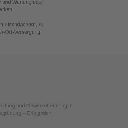
e und Wartung oder
erken.
on Flachdächern, KI
r-Ort-Versorgung.
idung und Gewerketrennung in
grünung – Erfolgreich