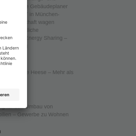
g – Smarte Gebäudeplaner
agnisWEST in München-
r Gemeinschaft wagen
emeinschaftliche
gung und Energy Sharing –
-Versorgung
t Stephanie Heese – Mehr als
zierung
ng für den Umbau von
ilien – Gewerbe zu Wohnen
n