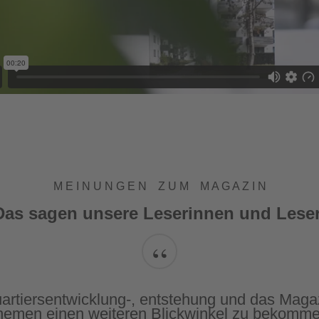
M E I N U N G E N Z U M M A G A Z I N
Das sagen unsere Leserinnen und Leser
“
ert - Interessante Mischung von Artikeln aus 
 öfter zur tieferen Recherche zu den vorgest