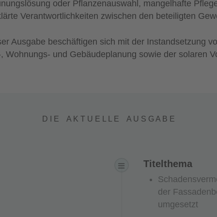
nungslösung oder Pflanzenauswahl, mangelhafte Pfleg
lärte Verantwortlichkeiten zwischen den beteiligten Gew
eser Ausgabe beschäftigen sich mit der Instandsetzung v
-, Wohnungs- und Gebäudeplanung sowie der solaren Vo
D I E A K T U E L L E A U S G A B E
Titelthema
Schadensverme
der Fassadenbe
umgesetzt