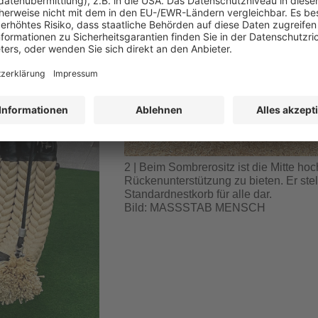
2 | Beim Sombrerositz ist die Mitte h
Rückenunterstützung zu bieten. Er stel
Standardnestkorb für alle dar.
Bild: MASSSTAB MENSCH