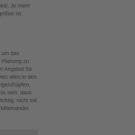
ukel. Je mehr
rößer ist
ht um das
r Planung zu
em Angebot für
ies alles in den
ingen/hüpfen,
uss sein, dass
chtig, nicht mit
 Miteinander