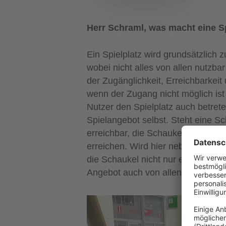
Herr Schraml, was macht eine Sp
Ein Spielplatz wird grundsätzlich z
wobei nicht alles von allen nutzb
der Zugänglichkeit, Erreichbarkeit 
wenn der Zugang nicht möglich ist
Nutzer den Spielplatz auch betrete
Spielangebot selbst. Steht eine S
erreichbar, die Schaukel selbst is
erreichen. Wird hier neben dem Zw
die Schaukel nicht nur erreichbar,
Angebot auch von allen benutzbar i