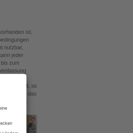
vorhanden ist,
dbedingungen
ht nutzbar,
kann jeder
g bis zum
deinfassung
s nicht zu
 angewandt, ist
t noch, wenn das
zung bietet.