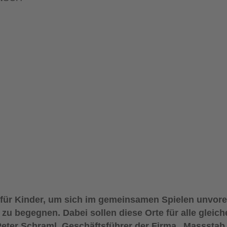
Ort für Kinder, um sich im gemeinsamen Spielen unv
zu begegnen. Dabei sollen diese Orte für alle gleic
 Peter Schraml, Geschäftsführer der Firma „Masssta