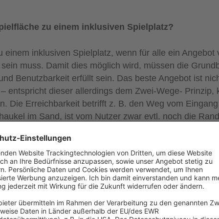
ielfläche zu einem inklusiven Spielplatz?
u einem inklusiven Spielplatz, wenn für alle ein Angebot 
ar sein muss. Damit dies möglich wird, müssen die Grun
und Benutzbarkeit erfüllt sein. Das beste Angebot ist nic
 – entspricht dieser allerdings dem Zwei-Wege- Prinzip, 
n. Die Erreichbarkeit betrifft z. B. den Weg vom Eingan
chaukel im Sand, ist vom Nutzer zwar evtl. noch die Ran
t wegen des Sandes – ohne weitere Hilfsmittel – allerding
ei-Wege-Prinzip zusätzlich auch das Zwei-Sinne-Prinzip
 sondern zusätzlich auch auffindbar. Schön wäre es jetz
st, also z. B. ein Schaukelsitz, der auch Körperunterstüt