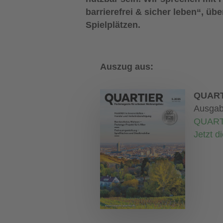
barrierefrei & sicher leben“, ü
Spielplätzen.
Auszug aus:
QUART
Ausgab
QUART
Jetzt d