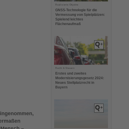
Realisierte Objekte
GNSS-Technologie für die
Vermessung von Spielplätzen:
Spielend leichtes
Flächenaufmaß
Recht & Steuern
Erstes und zweites
Modernisierungsgesetz 2024:
Neues Stellplatzrecht in
Bayern
oreingenommen,
hermaßen
b Mensch –