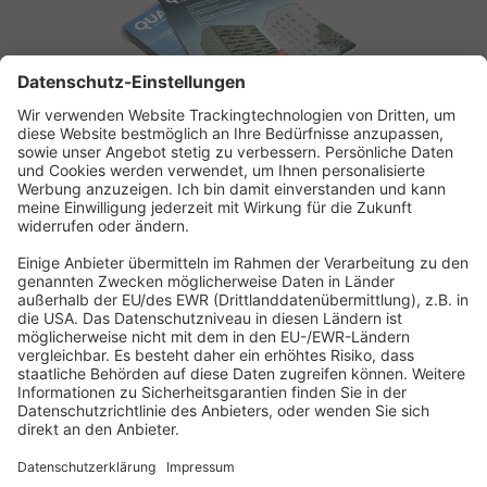
ABONNEMENT ANFORDERN
Kostenloses Probeheft anfordern
Kennen Sie schon unseren
Newsletter "Bau & Immobilien
"?
Impressum
|
Bildrechte
|
Datenschutz
|
FORUM VERLAG