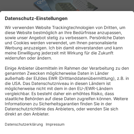
ABONNEMENT ANFORDERN
Kostenloses Probeheft anfordern
Kennen Sie schon unseren
Newsletter "Bau & Immobilien
"?
Impressum
|
Bildrechte
|
Datenschutz
|
FORUM VERLAG