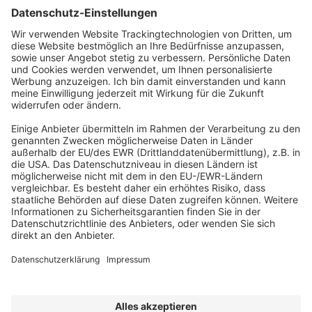
ABONNEMENT ANFORDERN
Kostenloses Probeheft anfordern
Kennen Sie schon unseren
Newsletter "Bau & Immobilien
"?
Impressum
|
Bildrechte
|
Datenschutz
|
FORUM VERLAG
HERKERT GMBH
|
AGB und Lizenzbedingungen
Erklärung zur Barrierefreiheit
|
Widerrufsrecht für Verbraucher
| ©