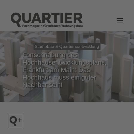
Login
Städtebau & Quartiersentwicklung
Fortschreibung des
Hochhausentwicklungsplans,
Frankfurt am Main: Das
Hochhaus muss ein guter
Nachbar sein!