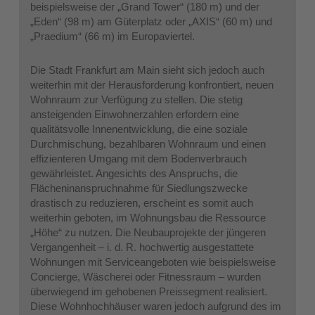
beispielsweise der „Grand Tower“ (180 m) und der
„Eden“ (98 m) am Güterplatz oder „AXIS“ (60 m) und
„Praedium“ (66 m) im Europaviertel.
Die Stadt Frankfurt am Main sieht sich jedoch auch
weiterhin mit der Herausforderung konfrontiert, neuen
Wohnraum zur Verfügung zu stellen. Die stetig
ansteigenden Einwohnerzahlen erfordern eine
qualitätsvolle Innenentwicklung, die eine soziale
Durchmischung, bezahlbaren Wohnraum und einen
effizienteren Umgang mit dem Bodenverbrauch
gewährleistet. Angesichts des Anspruchs, die
Flächeninanspruchnahme für Siedlungszwecke
drastisch zu reduzieren, erscheint es somit auch
weiterhin geboten, im Wohnungsbau die Ressource
„Höhe“ zu nutzen. Die Neubauprojekte der jüngeren
Vergangenheit – i. d. R. hochwertig ausgestattete
Wohnungen mit Serviceangeboten wie beispielsweise
Concierge, Wäscherei oder Fitnessraum – wurden
überwiegend im gehobenen Preissegment realisiert.
Diese Wohnhochhäuser waren jedoch aufgrund des im