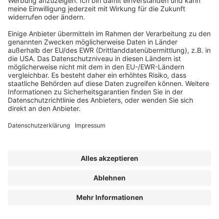
Realisierte Objekte
Pilotprojekt für sozial-ökologisches Bauen
– TYPENHAUSeco
Mehr zu Städtebau &
Quartiersentwicklung