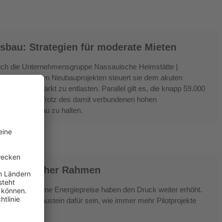
bau: Strategien für moderate Mieten
uch die Unternehmensgruppe Nassauische Heimstätte |
Mit zahlreichen Neubauprojekten steuert sie dem akuten
ten Mietmarkt zu entlasten. Parallel gilt es, die knapp 59.000
ernisieren. Trotz des damit verbundenen hohen
ates Mietniveau zu halten.
nd rechtlicher Rahmen
tark gestiegene Energiepreise haben den Druck weiter erhöht.
n wichtiger Baustein dafür sein, wie immer mehr Pilotprojekte