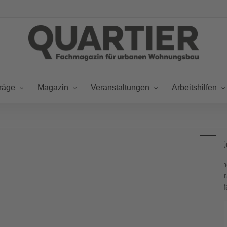
räge
Magazin
Veranstaltungen
Arbeitshilfen
Kostenplanung:
Kostenplanung: Die neue DIN 276 
Die
neue
Die Neuausgabe der DIN 276:2018-12 verspricht ein
DIN
Hochbauten sollen auch die Kosten von Infrastrukt
276
Freianlagen in einem einheitlichen Kostensystem er
Kosten
im
Bauwesen