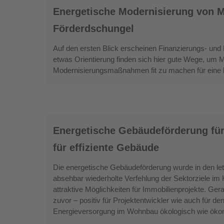
Energetische
Energetische Modernisierung von M
Modernisierung
von
Förderdschungel
Mehrfamilienhäusern:
Auf den ersten Blick erscheinen Finanzierungs- und
Expedition
etwas Orientierung finden sich hier gute Wege, um 
in
Modernisierungsmaßnahmen fit zu machen für eine kli
den
Förderdschungel
Energetische
Energetische Gebäudeförderung fü
Gebäudeförderung
für
für effiziente Gebäude
Immobilienprojekte:
Die energetische Gebäudeförderung wurde in den letz
Neue
absehbar wiederholte Verfehlung der Sektorziele i
Bundesförderung
attraktive Möglichkeiten für Immobilienprojekte. Ger
für
zuvor – positiv für Projektentwickler wie auch für 
effiziente
Energieversorgung im Wohnbau ökologisch wie ökon