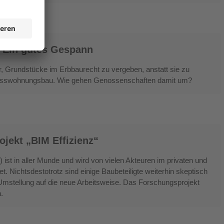
: Ein gutes Gespann
, Grundstücke im Erbbaurecht zu vergeben, anstatt sie zu
schosswohnungsbau. Wie gehen Genossenschaften damit um?
jekt „BIM Effizienz“
 ist in aller Munde und wird von vielen Akteuren im privaten und
. Nichtsdestotrotz sind einige Baubeteiligte weiterhin skeptisch
 Umstellung auf die neue Arbeitsweise. Das Forschungsprojekt
.