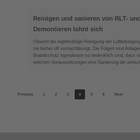
Reinigen
Reinigen und sanieren von RLT- und
und
sanieren
Demontieren lohnt sich
von
Obwohl die regelmäßige Reinigung der Luftleitungs
RLT-
sie bisher oft vernachlässigt. Die Folgen sind Anlag
und
Brandschutz irgendwann so bedenklich sind, dass s
Lüftungsanlagen:
welchen Voraussetzungen eine Sanierung die wirtschaf
Reinigen
statt
Demontieren
lohnt
Previous
1
2
3
4
5
6
Next
sich