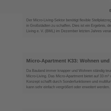
Micro-
Micro-Living: Flexible Stellplatzre
Living:
Flexible
Der Micro-Living-Sektor benötigt flexible Stellplat
Stellplatzregelungen
in Großstädten zu schaffen. Dies ist ein Ergebnis, d
Living e. V. (BML) im Dezember letzten Jahres verans
Micro-
Micro-Apartment K33: Wohnen und 
Apartment
K33:
Da Bauland immer knapper und Wohnen ständig teurer
Wohnen
Micro-Living. Das Micro-Apartment bietet auf 33 m²
und
Konzept schafft durch Sonderfunktionen und multifu
kann sehr einfach vergrößert oder erweitert werden.
Arbeiten