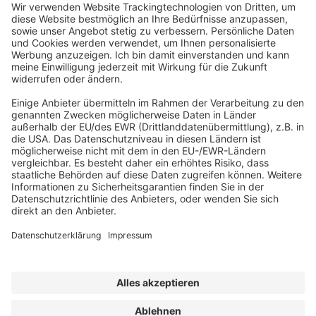
ABONNEMENT ANFORDERN
Kostenloses Probeheft anfordern
Kennen Sie schon unseren
Newsletter "Bau & Immobilien
"?
Impressum
|
Bildrechte
|
Datenschutz
|
FORUM VERLAG
HERKERT GMBH
|
AGB und Lizenzbedingungen
Erklärung zur Barrierefreiheit
|
Widerrufsrecht für Verbraucher
| ©
2025 Quartier