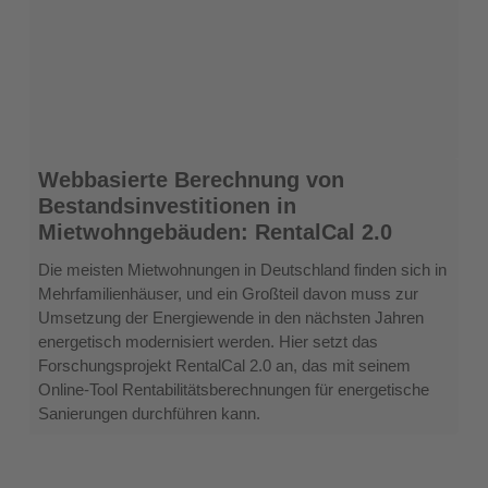
Webbasierte
Webbasierte Berechnung von
Berechnung
Bestandsinvestitionen in
von
Mietwohngebäuden: RentalCal 2.0
Bestandsinvestitionen
in
Die meisten Mietwohnungen in Deutschland finden sich in
Mietwohngebäuden:
Mehrfamilienhäuser, und ein Großteil davon muss zur
RentalCal
Umsetzung der Energiewende in den nächsten Jahren
2.0
energetisch modernisiert werden. Hier setzt das
Forschungsprojekt RentalCal 2.0 an, das mit seinem
Online-Tool Rentabilitätsberechnungen für energetische
Sanierungen durchführen kann.