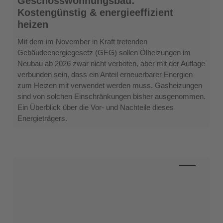
Geschosswohnungsbau:
Geschosswohnungsbau:
Kostengünstig & energieeffizient
Kostengünstig
heizen
&
energieeffizient
Mit dem im November in Kraft tretenden
heizen
Gebäudeenergiegesetz (GEG) sollen Ölheizungen im
Neubau ab 2026 zwar nicht verboten, aber mit der Auflage
verbunden sein, dass ein Anteil erneuerbarer Energien
zum Heizen mit verwendet werden muss. Gasheizungen
sind von solchen Einschränkungen bisher ausgenommen.
Ein Überblick über die Vor- und Nachteile dieses
Energieträgers.