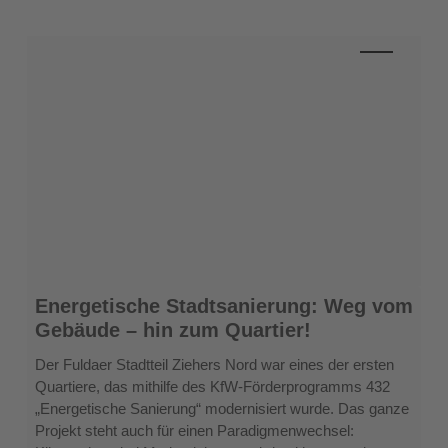
Energetische
Energetische Stadtsanierung: Weg vom
Stadtsanierung:
Gebäude – hin zum Quartier!
Weg
vom
Der Fuldaer Stadtteil Ziehers Nord war eines der ersten
Gebäude
Quartiere, das mithilfe des KfW-Förderprogramms 432
–
„Energetische Sanierung“ modernisiert wurde. Das ganze
hin
Projekt steht auch für einen Paradigmenwechsel:
zum