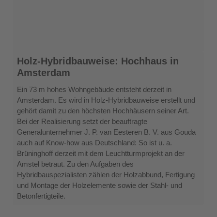
Holz-
Holz-Hybridbauweise: Hochhaus in
Hybridbauweise:
Amsterdam
Hochhaus
in
Ein 73 m hohes Wohngebäude entsteht derzeit in
Amsterdam
Amsterdam. Es wird in Holz-Hybridbauweise erstellt und
gehört damit zu den höchsten Hochhäusern seiner Art.
Bei der Realisierung setzt der beauftragte
Generalunternehmer J. P. van Eesteren B. V. aus Gouda
auch auf Know-how aus Deutschland: So ist u. a.
Brüninghoff derzeit mit dem Leuchtturmprojekt an der
Amstel betraut. Zu den Aufgaben des
Hybridbauspezialisten zählen der Holzabbund, Fertigung
und Montage der Holzelemente sowie der Stahl- und
Betonfertigteile.