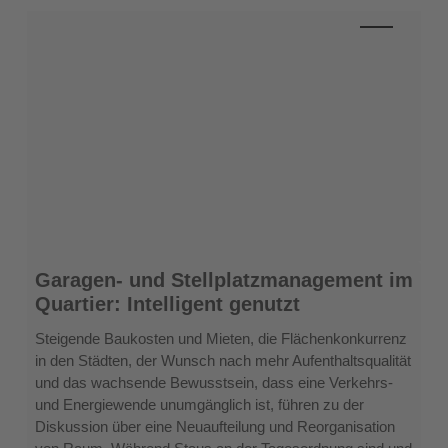
Garagen-
Garagen- und Stellplatzmanagement im
und
Quartier: Intelligent genutzt
Stellplatzmanagement
im
Steigende Baukosten und Mieten, die Flächenkonkurrenz
Quartier:
in den Städten, der Wunsch nach mehr Aufenthaltsqualität
Intelligent
und das wachsende Bewusstsein, dass eine Verkehrs-
genutzt
und Energiewende unumgänglich ist, führen zu der
Diskussion über eine Neuaufteilung und Reorganisation