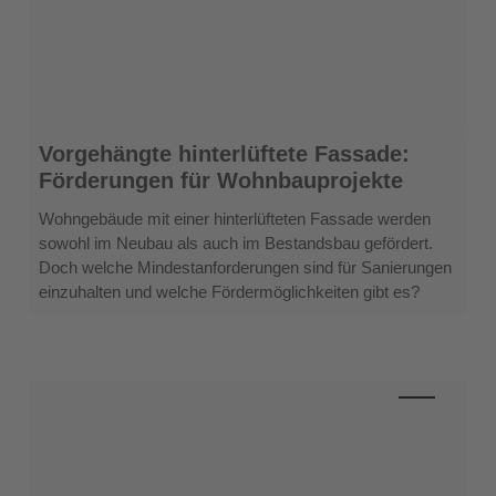
Vorgehängte
Vorgehängte hinterlüftete Fassade:
hinterlüftete
Förderungen für Wohnbauprojekte
Fassade:
Förderungen
Wohngebäude mit einer hinterlüfteten Fassade werden
für
sowohl im Neubau als auch im Bestandsbau gefördert.
Wohnbauprojekte
Doch welche Mindestanforderungen sind für Sanierungen
einzuhalten und welche Fördermöglichkeiten gibt es?