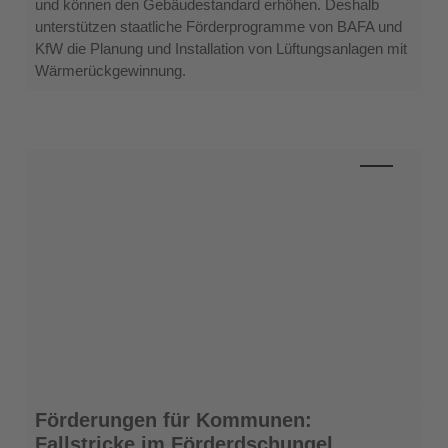
und können den Gebäudestandard erhöhen. Deshalb
Energetische
unterstützen staatliche Förderprogramme von BAFA und
Sanierung
KfW die Planung und Installation von Lüftungsanlagen mit
mit
Wärmerückgewinnung.
Wohnraumlüftung
Förderungen
Förderungen für Kommunen:
für
Fallstricke im Förderdschungel