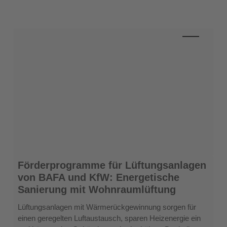
Förderprogramme
Förderprogramme für Lüftungsanlagen
für
von BAFA und KfW: Energetische
Lüftungsanlagen
Sanierung mit Wohnraumlüftung
von
BAFA
Lüftungsanlagen mit Wärmerückgewinnung sorgen für
und
einen geregelten Luftaustausch, sparen Heizenergie ein
KfW: