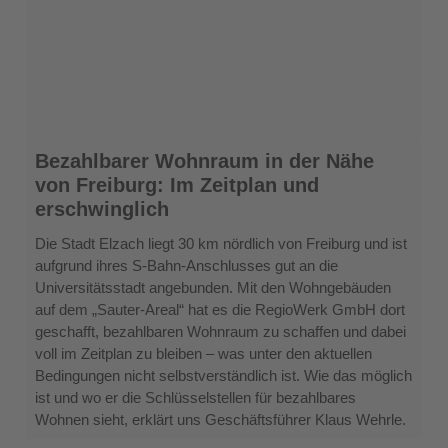
Bezahlbarer
Bezahlbarer Wohnraum in der Nähe
Wohnraum
von Freiburg: Im Zeitplan und
in
erschwinglich
der
Nähe
Die Stadt Elzach liegt 30 km nördlich von Freiburg und ist
von
aufgrund ihres S-Bahn-Anschlusses gut an die
Freiburg:
Universitätsstadt angebunden. Mit den Wohngebäuden
Im
auf dem „Sauter-Areal“ hat es die RegioWerk GmbH dort
Zeitplan
geschafft, bezahlbaren Wohnraum zu schaffen und dabei
und
voll im Zeitplan zu bleiben – was unter den aktuellen
erschwinglich
Bedingungen nicht selbstverständlich ist. Wie das möglich
ist und wo er die Schlüsselstellen für bezahlbares
Wohnen sieht, erklärt uns Geschäftsführer Klaus Wehrle.