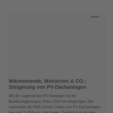
Wärmewende,
Wärmewende, Mietstrom & CO.:
Mietstrom
Steigerung von PV-Dachanlagen
&
CO.:
Mit der sogenannten PV-Strategie hat die
Steigerung
Bundesregierung im März 2023 ein ehrgeiziges Ziel
von
verkündet: Ab 2026 soll der Zubau von PV-Dachanlagen
PV-
bei rund 11 GW pro Jahr liegen. Zugleich hat sie aber