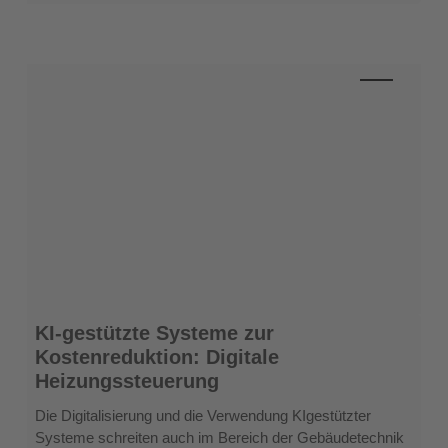
KI-
KI-gestützte Systeme zur
gestützte
Kostenreduktion: Digitale
Systeme
Heizungssteuerung
zur
Kostenreduktion:
Die Digitalisierung und die Verwendung KIgestützter
Digitale
Systeme schreiten auch im Bereich der Gebäudetechnik