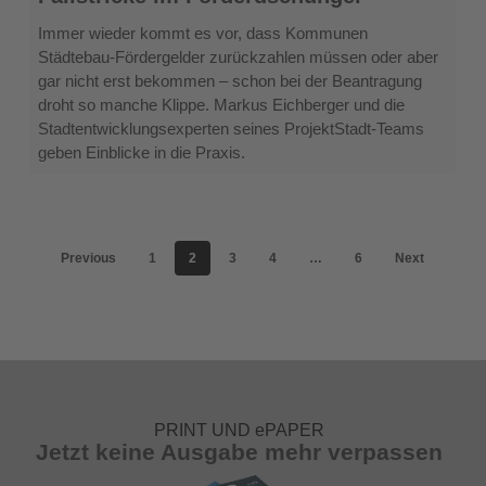
Kommunen:
Fallstricke
Immer wieder kommt es vor, dass Kommunen
im
Städtebau-Fördergelder zurückzahlen müssen oder aber
Förderdschungel
gar nicht erst bekommen – schon bei der Beantragung
droht so manche Klippe. Markus Eichberger und die
Stadtentwicklungsexperten seines ProjektStadt-Teams
geben Einblicke in die Praxis.
Previous
1
2
3
4
…
6
Next
PRINT UND ePAPER
Jetzt keine Ausgabe mehr verpassen