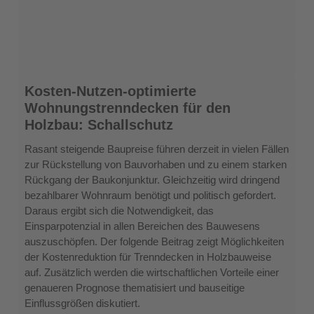
Kosten-
Kosten-Nutzen-optimierte
Nutzen-
Wohnungstrenndecken für den
optimierte
Holzbau: Schallschutz
Wohnungstrenndecken
für
Rasant steigende Baupreise führen derzeit in vielen Fällen
den
zur Rückstellung von Bauvorhaben und zu einem starken
Holzbau:
Rückgang der Baukonjunktur. Gleichzeitig wird dringend
Schallschutz
bezahlbarer Wohnraum benötigt und politisch gefordert.
Daraus ergibt sich die Notwendigkeit, das
Einsparpotenzial in allen Bereichen des Bauwesens
auszuschöpfen. Der folgende Beitrag zeigt Möglichkeiten
der Kostenreduktion für Trenndecken in Holzbauweise
auf. Zusätzlich werden die wirtschaftlichen Vorteile einer
genaueren Prognose thematisiert und bauseitige
Einflussgrößen diskutiert.