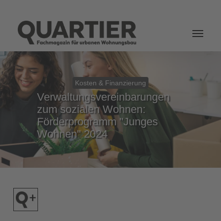
Login
Kosten & Finanzierung
Verwaltungsvereinbarungen
zum sozialen Wohnen:
Förderprogramm "Junges
Wohnen" 2024