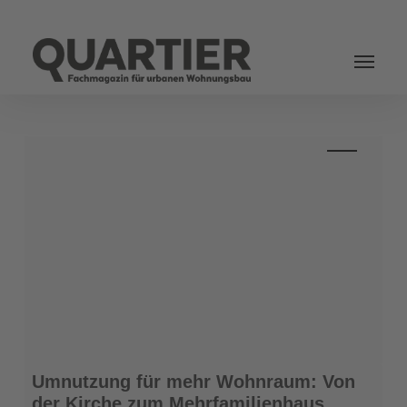
Login
Umnutzung
Umnutzung für mehr Wohnraum: Von
für
der Kirche zum Mehrfamilienhaus