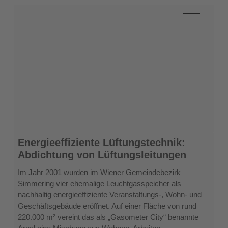
Energieeffiziente
Energieeffiziente Lüftungstechnik:
Lüftungstechnik:
Abdichtung von Lüftungsleitungen
Abdichtung
von
Im Jahr 2001 wurden im Wiener Gemeindebezirk
Lüftungsleitungen
Simmering vier ehemalige Leuchtgasspeicher als
nachhaltig energieeffiziente Veranstaltungs-, Wohn- und
Geschäftsgebäude eröffnet. Auf einer Fläche von rund
220.000 m² vereint das als „Gasometer City“ benannte