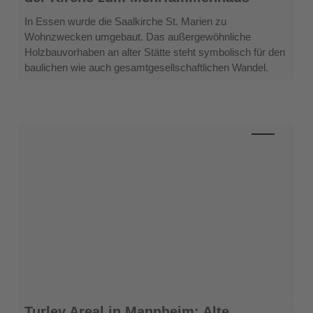
mehr
Wohnraum:
In Essen wurde die Saalkirche St. Marien zu
Von
Wohnzwecken umgebaut. Das außergewöhnliche
der
Holzbauvorhaben an alter Stätte steht symbolisch für den
Kirche
baulichen wie auch gesamtgesellschaftlichen Wandel.
zum
Mehrfamilienhaus
Turley
Turley Areal in Mannheim: Alte