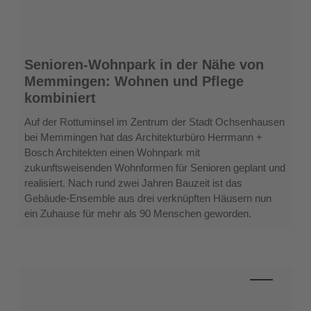
Senioren-
Senioren-Wohnpark in der Nähe von
Wohnpark
Memmingen: Wohnen und Pflege
in
kombiniert
der
Nähe
Auf der Rottuminsel im Zentrum der Stadt Ochsenhausen
von
bei Memmingen hat das Architekturbüro Herrmann +
Memmingen:
Bosch Architekten einen Wohnpark mit
Wohnen
zukunftsweisenden Wohnformen für Senioren geplant und
und
realisiert. Nach rund zwei Jahren Bauzeit ist das
Pflege
Gebäude-Ensemble aus drei verknüpften Häusern nun
kombiniert
ein Zuhause für mehr als 90 Menschen geworden.