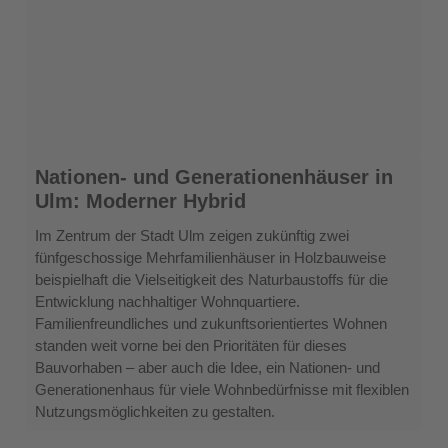
Nationen-
Nationen- und Generationenhäuser in
und
Ulm: Moderner Hybrid
Generationenhäuser
in
Im Zentrum der Stadt Ulm zeigen zukünftig zwei
Ulm:
fünfgeschossige Mehrfamilienhäuser in Holzbauweise
Moderner
beispielhaft die Vielseitigkeit des Naturbaustoffs für die
Hybrid
Entwicklung nachhaltiger Wohnquartiere.
Familienfreundliches und zukunftsorientiertes Wohnen
standen weit vorne bei den Prioritäten für dieses
Bauvorhaben – aber auch die Idee, ein Nationen- und
Generationenhaus für viele Wohnbedürfnisse mit flexiblen
Nutzungsmöglichkeiten zu gestalten.