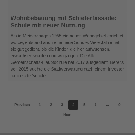
Wohnbebauung
Wohnbebauung mit Schieferfassade:
mit
Schule mit neuer Nutzung
Schieferfassade:
Schule
Als in Meinerzhagen 1955 ein neues Wohngebiet errichtet
mit
wurde, entstand auch eine neue Schule. Viele Jahre hat
neuer
sie gut gedient, bis die Kinder, die hier aufwuchsen,
Nutzung
erwachsen wurden und wegzogen. Die Alte
Gemeinschafts-Hauptschule hat 2017 ausgedient. Bereits
seit 2015 suchte die Stadtverwaltung nach einem Investor
für die alte Schule.
Previous
1
2
3
4
5
6
…
9
Next