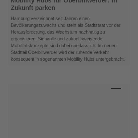
Mobility Hubs für Oberbillwerder: In
Hubs
Zukunft parken
für
Oberbillwerder:
Hamburg verzeichnet seit Jahren einen
In
Bevölkerungszuwachs und steht als Stadtstaat vor der
Zukunft
Herausforderung, das Wachstum nachhaltig zu
parken
organisieren. Sinnvolle und zukunftsweisende
Mobilitätskonzepte sind dabei unerlässlich. Im neuen
Stadtteil Oberbillwerder wird der ruhende Verkehr
konsequent in sogenannten Mobility Hubs untergebracht.