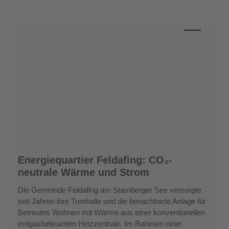
Energiequartier
Energiequartier Feldafing: CO₂-
Feldafing:
neutrale Wärme und Strom
CO₂-
neutrale
Die Gemeinde Feldafing am Starnberger See versorgte
Wärme
seit Jahren ihre Turnhalle und die benachbarte Anlage für
und
Betreutes Wohnen mit Wärme aus einer konventionellen
Strom
erdgasbefeuerten Heizzentrale. Im Rahmen einer