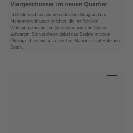
Beton-
Viergeschosser im neuen Quartier
Hybridbauweise:
Viergeschosser
In Niedersachsen wurden auf altem Baugrund drei
im
Mehrparteienhäuser errichtet, die mit flexiblen
neuen
Wohnungszuschnitten für unterschiedliche Nutzer
Quartier
aufwarten. Sie verbinden dabei das Soziale mit dem
Ökologischen und setzen in ihrer Bauweise auf Holz und
Beton.