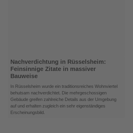
Nachverdichtung
Nachverdichtung in Rüsselsheim:
in
Feinsinnige Zitate in massiver
Rüsselsheim:
Bauweise
Feinsinnige
Zitate
In Rüsselsheim wurde ein traditionsreiches Wohnviertel
in
behutsam nachverdichtet. Die mehrgeschossigen
massiver
Gebäude greifen zahlreiche Details aus der Umgebung
Bauweise
auf und erhalten zugleich ein sehr eigenständiges
Erscheinungsbild.