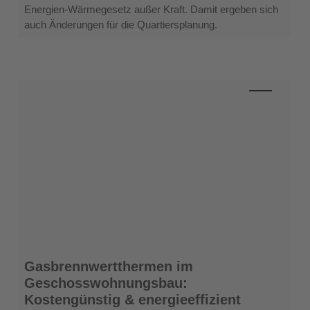
Energien-Wärmegesetz außer Kraft. Damit ergeben sich
auch Änderungen für die Quartiersplanung.
Gasbrennwertthermen
Gasbrennwertthermen im
im
Geschosswohnungsbau:
Geschosswohnungsbau:
Kostengünstig & energieeffizient
Kostengünstig