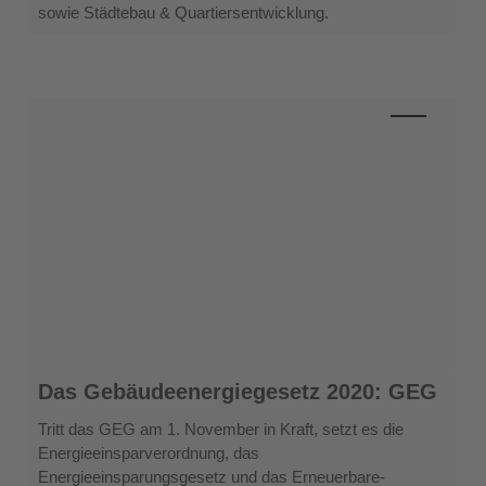
sowie Städtebau & Quartiersentwicklung.
Future
–
Bezahlbarer
Wohnraum
Das
Das Gebäudeenergiegesetz 2020: GEG
Gebäudeenergiegesetz
2020:
Tritt das GEG am 1. November in Kraft, setzt es die
GEG
Energieeinsparverordnung, das
Energieeinsparungsgesetz und das Erneuerbare-