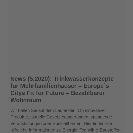
News
News (5.2020): Trinkwasserkonzepte
(5.2020):
für Mehrfamilienhäuser – Europe`s
Trinkwasserkonzepte
Citys Fit for Future – Bezahlbarer
für
Wohnraum
Mehrfamilienhäuser
–
Wir halten Sie auf dem Laufenden! Ob innovative
Europe`s
Produkte, aktuelle Gesetzesänderungen, spannende
Citys
Veranstaltungen oder Spezialthemen: Hier finden Sie
Fit
hilfreiche Informationen zu Energie, Technik & Baustoffen
for