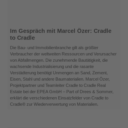
Im
Im Gespräch mit Marcel Özer: Cradle
Gespräch
to Cradle
mit
Marcel
Die Bau- und Immobilienbranche gilt als größter
Özer:
Verbraucher der weltweiten Ressourcen und Verursacher
Cradle
von Abfallmengen. Die zunehmende Bautätigkeit, die
to
wachsende Industrialisierung und die rasante
Cradle
Verstädterung benötigt Unmengen an Sand, Zement,
Eisen, Stahl und andere Baumaterialien. Marcel Özer,
Projektpartner und Teamleiter Cradle to Cradle Real
Estate bei der EPEA GmbH – Part of Drees & Sommer,
erklärt die verschiedenen Einsatzfelder von Cradle to
Cradle® zur Wiederverwertung von Materialien.