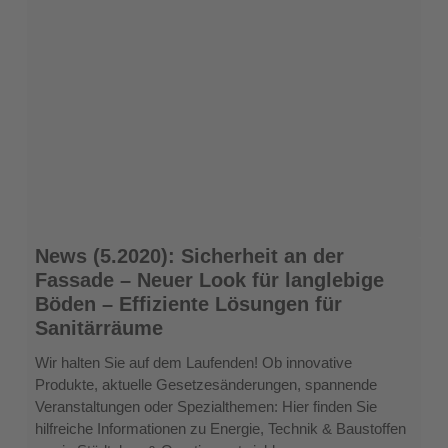
News
News (5.2020): Sicherheit an der
(5.2020):
Fassade – Neuer Look für langlebige
Sicherheit
Böden – Effiziente Lösungen für
an
Sanitärräume
der
Fassade
Wir halten Sie auf dem Laufenden! Ob innovative
–
Produkte, aktuelle Gesetzesänderungen, spannende
Neuer
Veranstaltungen oder Spezialthemen: Hier finden Sie
Look
hilfreiche Informationen zu Energie, Technik & Baustoffen
für