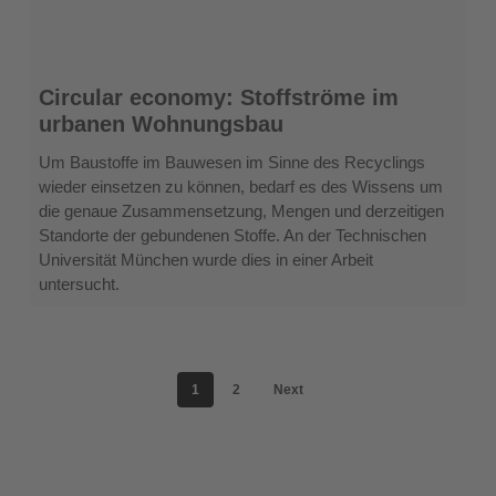
Circular
Circular economy: Stoffströme im
economy:
urbanen Wohnungsbau
Stoffströme
im
Um Baustoffe im Bauwesen im Sinne des Recyclings
urbanen
wieder einsetzen zu können, bedarf es des Wissens um
Wohnungsbau
die genaue Zusammensetzung, Mengen und derzeitigen
Standorte der gebundenen Stoffe. An der Technischen
Universität München wurde dies in einer Arbeit
untersucht.
1
2
Next