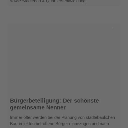
sowie Städtebau & Quartiersentwicklung.
langlebige
Böden
–
Effiziente
Lösungen
für
Sanitärräume
Bürgerbeteiligung:
Bürgerbeteiligung: Der schönste
Der
gemeinsame Nenner
schönste
gemeinsame
Immer öfter werden bei der Planung von städtebaulichen
Nenner
Bauprojekten betroffene Bürger einbezogen und nach