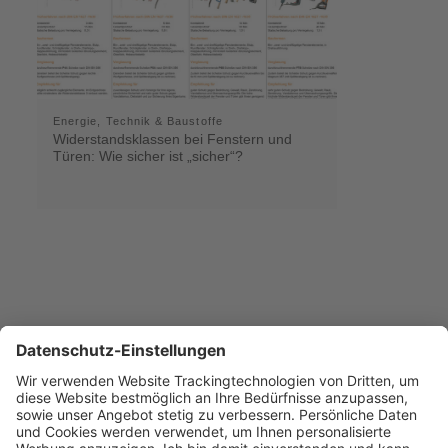
Energie, Technik & Baustoffe
Widerstandsklassen bei Fenstern und
Türen: Wie sicher ist „sicher“?
PRINT UND ePAPER
Jetzt keine Ausgabe mehr verpassen