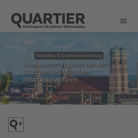
Login
Städtebau & Quartiersentwicklung
Werkswohnungsbau bei den
Stadtwerken München:
Mitarbeiterwohnen