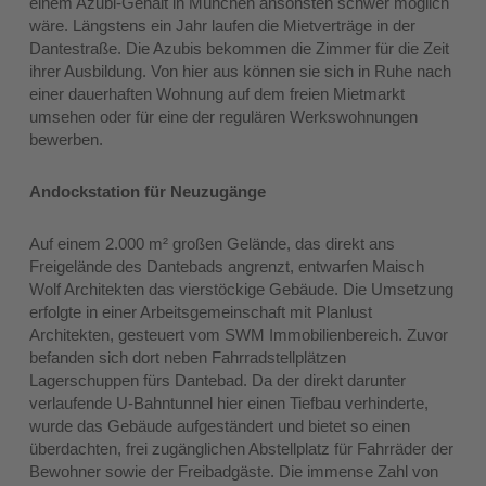
einem Azubi-Gehalt in München ansonsten schwer möglich
wäre. Längstens ein Jahr laufen die Mietverträge in der
Dantestraße. Die Azubis bekommen die Zimmer für die Zeit
ihrer Ausbildung. Von hier aus können sie sich in Ruhe nach
einer dauerhaften Wohnung auf dem freien Mietmarkt
umsehen oder für eine der regulären Werkswohnungen
bewerben.
Andockstation für Neuzugänge
Auf einem 2.000 m² großen Gelände, das direkt ans
Freigelände des Dantebads angrenzt, entwarfen Maisch
Wolf Architekten das vierstöckige Gebäude. Die Umsetzung
erfolgte in einer Arbeitsgemeinschaft mit Planlust
Architekten, gesteuert vom SWM Immobilienbereich. Zuvor
befanden sich dort neben Fahrradstellplätzen
Lagerschuppen fürs Dantebad. Da der direkt darunter
verlaufende U-Bahntunnel hier einen Tiefbau verhinderte,
wurde das Gebäude aufgeständert und bietet so einen
überdachten, frei zugänglichen Abstellplatz für Fahrräder der
Bewohner sowie der Freibadgäste. Die immense Zahl von