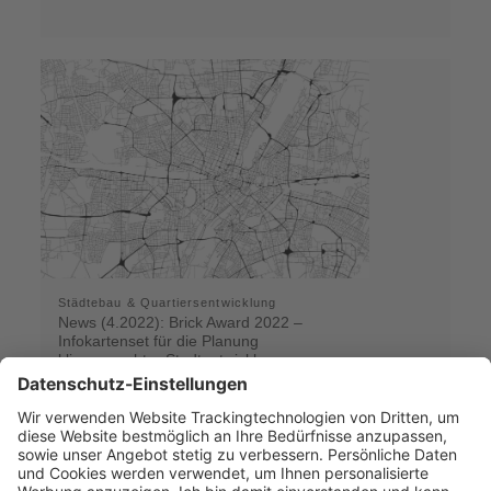
Städtebau & Quartiersentwicklung
News (4.2022): Brick Award 2022 –
Infokartenset für die Planung
klimagerechter Stadtentwicklung