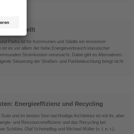
zient erhellt
 und Parks ist für Kommunen und Städte ein immenser
 ist es vor allem der hohe Energieverbrauch klassischer
kommunalen Stromkosten verursacht. Dabei gibt es Alternativen:
igente Steuerung der Straßen- und Parkbeleuchtung bringt nicht
ten: Energieeffizienz und Recycling
 Gute und im besten Sinn nachhaltige Architektur ist mit ihr, aber
nergie- und Ressourceneffizienz und das Recycling bei
an Schlüter, Olaf Scheinpflug und Michael Müller (v. l. n. r.),