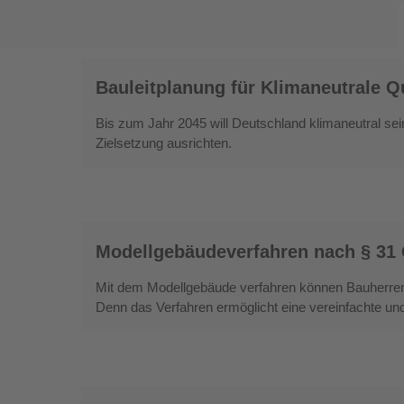
Technik
leisten
kann
Bauleitplanung
Bauleitplanung für Klimaneutrale Qu
für
Klimaneutrale
Bis zum Jahr 2045 will Deutschland klimaneutral sei
Quartiere:
Zielsetzung ausrichten.
Pfaff-
Quartier
in
Kaiserslautern
Modellgebäudeverfahren
Modellgebäudeverfahren nach § 31 G
nach
§
Mit dem Modellgebäude verfahren können Bauherren
31
Denn das Verfahren ermöglicht eine vereinfachte
GEG:
Mit
Kosteneffizienz
zu
Wohnanlage