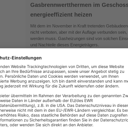
Gasbrennwertthermen im Geschos
im
Geschosswohnungsbau:
energieeffizient heizen
Kostengünstig
Mit dem im November in Kraft tretenden Gebäudeen
&
nicht verboten, aber mit der Auflage verbunden sein
energieeffizient
werden muss. Gasheizungen sind von solchen Einsc
heizen
und Nachteile dieses Energieträgers.
Eine
Eine Sache der Perspektive (Ausgab
Sache
der
Das Centre Pompidou von Renzo Piano und Richar
Perspektive
mit ihren revolutionären Dachkonstruktionen von Fr
(Ausgabe
herausragende Bauten. Auch heute verwenden die Ge
zeichnen sich durch zukunftsorientiertes Design aus
5.2019)
Entwicklungsstands, was High-Tech ist oder vielleich
und Ideal war das Bauen mit einem…