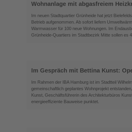
Wohnanlage mit abgasfreiem Heizkraf
Energieeffizienz
mit
abgasfreiem
Im neuen Stadtquartier Grünheide hat jetzt Bielefel
Heizkraftwerk:
Betrieb aufgenommen. Ab sofort liefern Umweltwär
Fossilfrei
Warmwasser für 100 neue Wohnungen. Im Endausbau
Grünheide-Quartiers im Stadtbezirk Mitte sollen es 4
heizen
in
Bielefeld
Im
Im Gespräch mit Bettina Kunst: O
Gespräch
mit
Im Rahmen der IBA Hamburg ist im Stadtteil Wilhelms
Bettina
gemeinschaftlich geplantes Wohnprojekt entstanden, 
Kunst:
Kunst, Geschäftsführerin des Architekturbüros Kunst
energieeffiziente Bauweise punktet.
Open
House
Gasbrennwertthermen