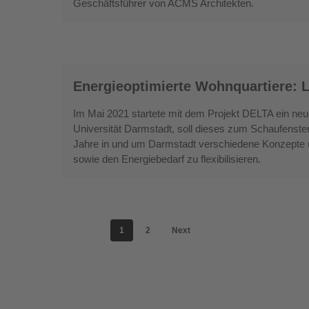
Geschäftsführer von ACMS Architekten.
Architekten:
Energieeffizienz
und
Recycling
Energieoptimierte
Energieoptimierte Wohnquartiere: 
Wohnquartiere:
Lösungen
Im Mai 2021 startete mit dem Projekt DELTA ein neu
für
Universität Darmstadt, soll dieses zum Schaufenste
die
Jahre in und um Darmstadt verschiedene Konzepte 
sowie den Energiebedarf zu flexibilisieren.
Energiewende
1
2
Next