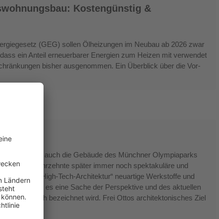
swohnungsbau: Kostengünstig &
ergiegesetz (GEG) sollen Ölheizungen im Neubau ab 2026 zwar
, dass ein Anteil erneuerbarer Energien zum Heizen mit verwendet
hränkungen bisher ausgenommen. Ein Überblick über die Vor-
e 5.2019)
d Rogers oder auch die Gebäude des Münchner Olympiaparks
ei Otto sind Jahrzehnte später immer noch spektakuläre und
bäude der „High-Tech-Architektur“ neuartige Werkstoffe und
. Und doch ist es eine Sache der Perspektive und des aktuellen
t als Low-Tech bezeichnet wird. Frei Ottos architektonisches Ziel