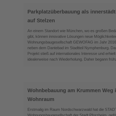
Parkplatzüberbauung
Parkplatzüberbauung als innerstäd
als
innerstädtische
auf Stelzen
Flächenoptimierung:
An einem Standort wie München, wo es großen Beda
Nachverdichtung
gibt, können innovative Lösungen neue Möglichkeiten
auf
Wohnungsbaugesellschaft GEWOFAG im Jahr 2016 als
Stelzen
neben dem Dantebad im Stadtteil Nymphenburg. Das
Projekt stieß auf internationales Interesse und erhie
idealerweise nach Wiederholung. Daher begann frühze
Wohnbebauung
Wohnbebauung am Krummen Weg in 
am
Krummen
Wohnraum
Weg
Erstmalig im Raum Nordschwarzwald hat die STA
in
Wohnungsbaugesellschaft der Stadt Pforzheim, geför