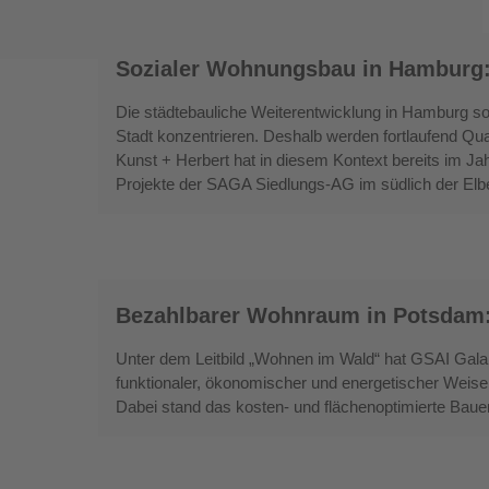
Wohngebäude
Sozialer
Sozialer Wohnungsbau in Hamburg
Wohnungsbau
in
Die städtebauliche Weiterentwicklung in Hamburg sol
Hamburg:
Stadt konzentrieren. Deshalb werden fortlaufend Qu
Gelungene
Kunst + Herbert hat in diesem Kontext bereits im Ja
Projekte der SAGA Siedlungs-AG im südlich der Elb
Nachverdichtung
Bezahlbarer
Bezahlbarer Wohnraum in Potsdam
Wohnraum
in
Unter dem Leitbild „Wohnen im Wald“ hat GSAI Galan
Potsdam:
funktionaler, ökonomischer und energetischer Weise 
Wohnen
Dabei stand das kosten- und flächenoptimierte Bau
im
Wald