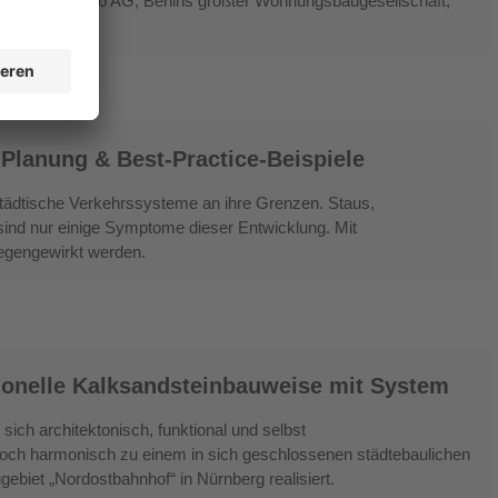
ggeberin degewo AG, Berlins größter Wohnungsbaugesellschaft,
Wohnungsbau.
 Planung & Best-Practice-Beispiele
tädtische Verkehrssysteme an ihre Grenzen. Staus,
sind nur einige Symptome dieser Entwicklung. Mit
egengewirkt werden.
onelle Kalksandsteinbauweise mit System
ich architektonisch, funktional und selbst
noch harmonisch zu einem in sich geschlossenen städtebaulichen
biet „Nordostbahnhof“ in Nürnberg realisiert.