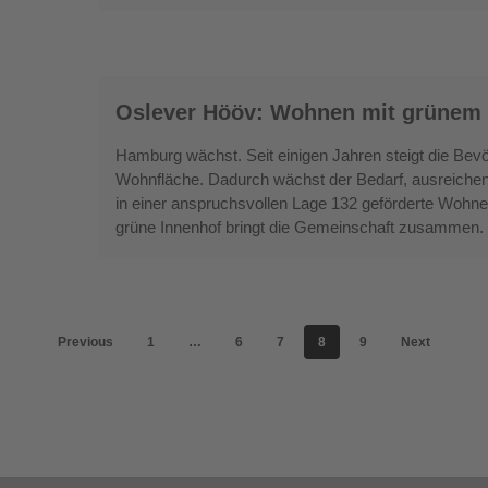
mit
System
Oslever
Oslever Hööv: Wohnen mit grünem H
Hööv:
Wohnen
Hamburg wächst. Seit einigen Jahren steigt die Bevö
mit
Wohnfläche. Dadurch wächst der Bedarf, ausreichen
grünem
in einer anspruchsvollen Lage 132 geförderte Woh
grüne Innenhof bringt die Gemeinschaft zusammen.
Herz
an
der
Magistralen
Previous
1
…
6
7
8
9
Next