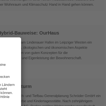
ener Wohnraum und Klimaschutz Hand in Hand gehen können.
-Hybrid-Bauweise: OurHaus
 Architekten am Lindenauer Hafen im Leipziger Westen ein
 alle sozialen, ökologischen und ökonomischen Aspekte
 die Maßnahmen von guten Konzepten für die
alverwendung und Eigenleistung der Bewohnerschaft.
ler Leuchtturm
en mit der Hoch- und Tiefbau Generalplanung Schröder GmbH ein
garage, Gewerbe und Kindertagesstätte. Nach zehnjährigem