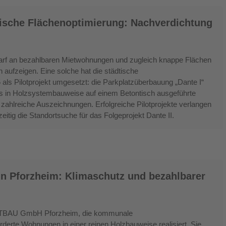
tische Flächenoptimierung: Nachverdichtung
rf an bezahlbaren Mietwohnungen und zugleich knappe Flächen
 aufzeigen. Eine solche hat die städtische
 Pilotprojekt umgesetzt: die Parkplatzüberbauung „Dante I“
 in Holzsystembauweise auf einem Betontisch ausgeführte
lt zahlreiche Auszeichnungen. Erfolgreiche Pilotprojekte verlangen
itig die Standortsuche für das Folgeprojekt Dante II.
Pforzheim: Klimaschutz und bezahlbarer
DTBAU GmbH Pforzheim, die kommunale
derte Wohnungen in einer reinen Holzbauweise realisiert. Sie