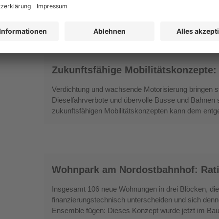
Leuchtturm
Baustillstand dient dieser Wohnkomplex der Auftra
als Leuchtturmprojekt beim Wiedereinstieg in den 
Zukunftsfähige
Zukunftsfähige Mobilitätskonzepte:
Mobilitätskonzepte:
Planung
Verdichtung und wachsende Motorisierung bringen s
&
Dieselfahrverbote und übervolle Busse und Bahnen 
Best-
zukunftsfähigen Mobilitätskonzepten kann dem entg
Practice-
Beispiele
Wohnpark
Wohnpark am Nordostbahnhof: Rati
am
Nordostbahnhof:
Insgesamt 106 neue Wohnungen in drei Blöcken, die s
Rationelle
finanzierungstechnisch unterscheiden und sich den
Kalksandsteinbauweise
Ensemble fügen: Dieses Konzept wurde jetzt im Bauge