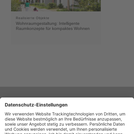
Realisierte Objekte
Wohnraumgestaltung: Intelligente
Raumkonzepte für kompaktes Wohnen
PRINT UND ePAPER
Jetzt keine Ausgabe mehr verpassen