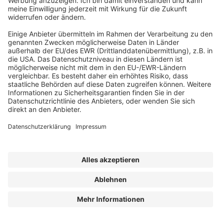
ABONNEMENT ANFORDERN
Kostenloses Probeheft anfordern
Kennen Sie schon unseren
Newsletter "Bau & Immobilien
"?
Impressum
|
Bildrechte
|
Datenschutz
|
FORUM VERLAG
HERKERT GMBH
|
AGB und Lizenzbedingungen