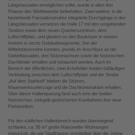
Längsfassaden ermöglichen sollte, wurde in allen drei
Phasen des Wettbewerbs beibehalten. Zwei weitere, in die
bestehende Fassadenstruktur integrierte Durchgänge in den
Längsfassaden vernetzen die Halle 17 mit den umgebenden
Straßen sowie dem neuen Quartierszentrum, dem
Luftschiffplatz, und gliedern so den Baukörper in seinem
Inneren in sechs Gebäudesegmente. Von der
Mittelstützenreihe konnten, jeweils im Anschluss an die
Giebelfassaden, drei Stützenachsen sowie die historischen
Dachbinder erhalten und restauriert werden. Auch im
Bereich der öffentlichen, zwei Achsfelder breiten fußläufigen
Verbindung zwischen dem Luftschiffplatz und der Straße
„Auf dem Stahlseil“ blieben die Stützen,
Mauerwerksunterzüge und die Dachkonstruktion erhalten.
Über dieser Hallenquerung fand auch eine der beiden
historischen, zinkgelb gestrichenen Kranbahnen ihre neue
Parkposition.
Für den südlichen Hallenbereich wurden überwiegend
schlanke, ca. 95 m² große Maisonette–Wohnungen
entwickelt, die wie Stadthäuser unmittelbar über die „kleine