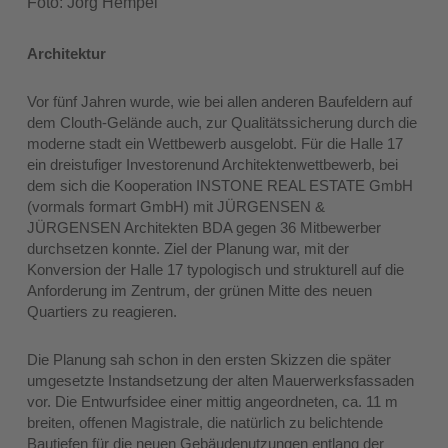
Foto: Jörg Hempel
Architektur
Vor fünf Jahren wurde, wie bei allen anderen Baufeldern auf
dem Clouth-Gelände auch, zur Qualitätssicherung durch die
moderne stadt ein Wettbewerb ausgelobt. Für die Halle 17
ein dreistufiger Investorenund Architektenwettbewerb, bei
dem sich die Kooperation INSTONE REAL ESTATE GmbH
(vormals formart GmbH) mit JÜRGENSEN &
JÜRGENSEN Architekten BDA gegen 36 Mitbewerber
durchsetzen konnte. Ziel der Planung war, mit der
Konversion der Halle 17 typologisch und strukturell auf die
Anforderung im Zentrum, der grünen Mitte des neuen
Quartiers zu reagieren.
Die Planung sah schon in den ersten Skizzen die später
umgesetzte Instandsetzung der alten Mauerwerksfassaden
vor. Die Entwurfsidee einer mittig angeordneten, ca. 11 m
breiten, offenen Magistrale, die natürlich zu belichtende
Bautiefen für die neuen Gebäudenutzungen entlang der