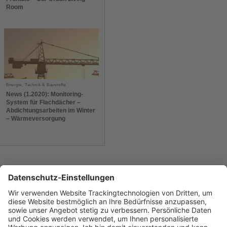
Room
Energie, Technik & Baustoffe
News (1.2020): Monitoring-
System für Flachdächer –
Abdichtungsarbeiten im Winter
– Wärmeversorgung
Mehr aus dieser Ausgabe