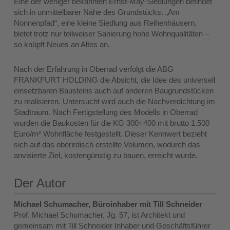
Eine der weniger bekannten Ernst-May-Siedlungen befindet
sich in unmittelbarer Nähe des Grundstücks. „Am
Nonnenpfad“, eine kleine Siedlung aus Reihenhäusern,
bietet trotz nur teilweiser Sanierung hohe Wohnqualitäten –
so knüpft Neues an Altes an.
Nach der Erfahrung in Oberrad verfolgt die ABG
FRANKFURT HOLDING die Absicht, die Idee des universell
einsetzbaren Bausteins auch auf anderen Baugrundstücken
zu realisieren. Untersucht wird auch die Nachverdichtung im
Stadtraum. Nach Fertigstellung des Modells in Oberrad
wurden die Baukosten für die KG 300+400 mit brutto 1.500
Euro/m² Wohnfläche festgestellt. Dieser Kennwert bezieht
sich auf das oberirdisch erstellte Volumen, wodurch das
anvisierte Ziel, kostengünstig zu bauen, erreicht wurde.
Der Autor
Michael Schumacher, Büroinhaber mit Till Schneider
Prof. Michael Schumacher, Jg. 57, ist Architekt und
gemeinsam mit Till Schneider Inhaber und Geschäftsführer