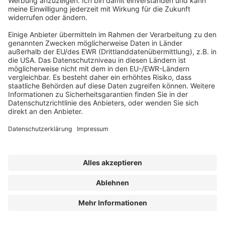
Energie, Technik & Baustoffe
Klimaschutzsiedlung in
Mönchengladbach: Farbenfrohe
Fassadenelemente und Kratzputz