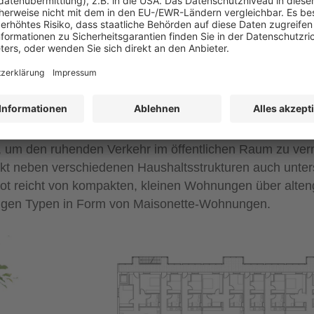
ntlichen Raum im Westen und der geschützten Nachbarsch
isberg
itwirkung an der städtebaulichen Konzeption des Wohnqu
it ihrem in Frankfurt am Main ansässigen Büro ROSA Wir
tiers beauftragt. In insgesamt fünf Gebäuden entstande
 um den ruhenden Verkehr im öffentlichen Raum zu ver
ckt neben verschiedenen Haushaltsstrukturen auch unter
ot reicht von kompakten, kleinen Wohnungen über alten
tigen Typen in Form von Maisonette-Wohnungen.