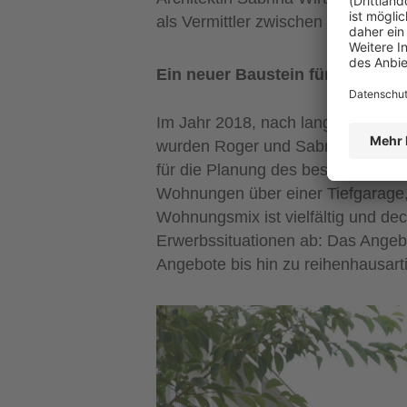
als Vermittler zwischen dem öffe
Ein neuer Baustein für den Petr
Im Jahr 2018, nach langjähriger M
wurden Roger und Sabrina Wirtz m
für die Planung des besagten Quar
Wohnungen über einer Tiefgarage,
Wohnungsmix ist vielfältig und de
Erwerbssituationen ab: Das Angeb
Angebote bis hin zu reihenhausar