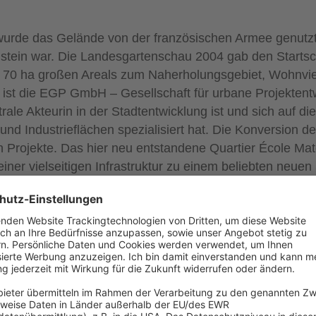
wurde das Gelände von der französischen Armee genutzt
ein war. Die Landesgartenschau 2004 gab den Startsch
 70 ha großen Areals zum Naherholungsgebiet, Wohnvie
n ist die EGP GmbH – Gesellschaft für urbane Projektent
ntrale Akteurin in der Stadtentwicklung ist und sich auf di
 und Industrieflächen spezialisiert hat. Die Konversion d
n Projekte. Das hier neu entstandene Quartier École Ma
ner vielseitigen Infrastruktur zu einem beliebten neuen S
und neuer Nachbarschaft
nversion des Geländes nur ein kleiner Teil, der aber im
t. „Es liegt genau an der Nahtstelle zwischen dem Grünr
den Konversionspaket im Nordosten – dem Burgundervie
rn sehen wir es einerseits als Auftakt des Ensembles und