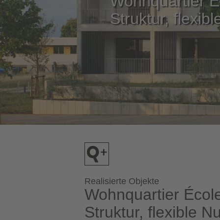
Wohnquartier Éc
Struktur, flexib
Realisierte Objekte
Wohnquartier École
Struktur, flexible N