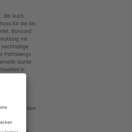
, die auch
uss für die bis
rtel, Büround
wicklung mit
e nachhaltige
es Petrisbergs
ternelle wurde
tadtteil in
 städtebaulichen
aum des
rtel“, sagt
 andererseits