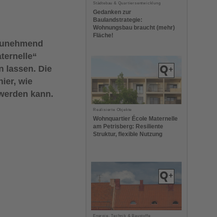
Städtebau & Quartiersentwicklung
Gedanken zur
Baulandstrategie:
Wohnungsbau braucht (mehr)
Fläche!
 zunehmend
ternelle“
n lassen. Die
ier, wie
 werden kann.
Realisierte Objekte
Wohnquartier École Maternelle
am Petrisberg: Resiliente
Struktur, flexible Nutzung
Energie, Technik & Baustoffe