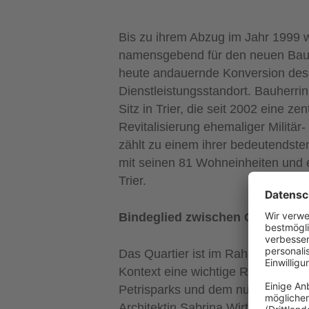
Bis zu ihrem Abzug im Jahr 1999 
namensgebend für den neuen Baust
heute andauernde Konversion des
Dienstleistungsstandort. Bauherri
Sitz in Trier, die seit 2002 eine ze
Revitalisierung ehemaliger Militär-
zählt zu einem ihrer bedeutendste
mit seinen 81 Wohneinheiten und ei
Trier.
Bindeglied zwischen Grünraum 
Das Quartier ist im Rahmen der Ko
Kontext eine wichtige Rolle spiel
Petrisparks und dem nun anstehen
Architektin Sabrina Wirtz. „Insofe