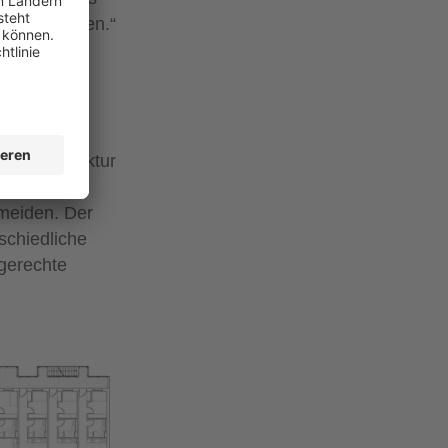
aft im Osten.“
artiers,
tz Architektur
n die 81
meiden. Der
schiedliche
gerechte