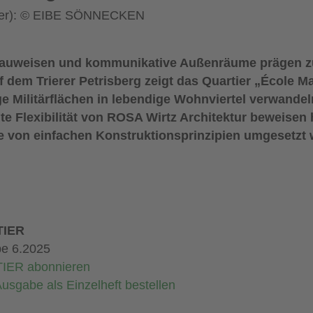
eader): © EIBE SÖNNECKEN
te Bauweisen und kommunikative Außenräume prägen
em Trierer Petrisberg zeigt das Quartier „École Ma
ge Militärflächen in lebendige Wohnviertel verwandel
e Flexibilität von ROSA Wirtz Architektur beweisen h
e von einfachen Konstruktionsprinzipien umgesetzt
IER
e 6.2025
IER abonnieren
usgabe als Einzelheft bestellen