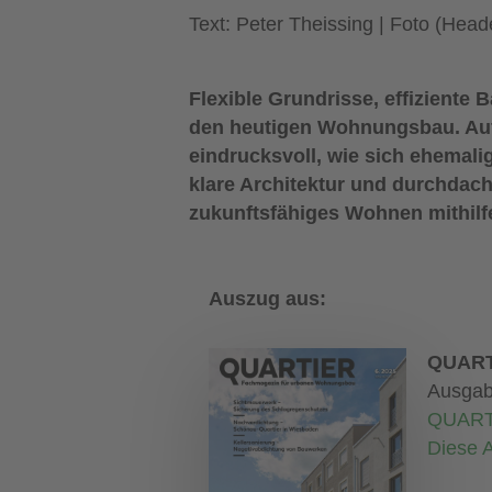
Text: Peter Theissing | Foto (H
Flexible Grundrisse, effizien
den heutigen Wohnungsbau. Auf d
eindrucksvoll, wie sich ehemali
klare Architektur und durchdacht
zukunftsfähiges Wohnen mithilf
Auszug aus:
QUART
Ausgab
QUART
Diese A