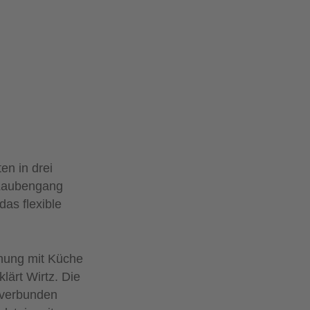
en in drei
 Laubengang
as flexible
hnung mit Küche
lärt Wirtz. Die
 verbunden