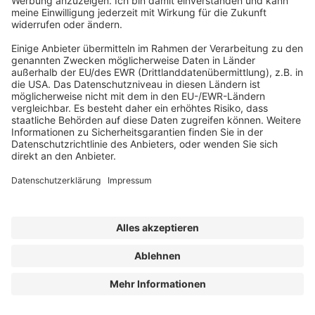
Gefälle ≥ 2 %) bis 2,1 mm (alle anderen Fälle) aufweisen.
Die Mindesttrockenschichtdicke darf an keiner Stelle
unterschritten werden und ist zu überprüfen (z. B. durch
Überprüfung der Auftragsmenge, Überprüfung der
Nassschichtdicke, Bestätigungsprüfung der
Trockenschichtdicke nach DIN 18195 Beiblatt 2 [20]).
Instandhaltung
Weitere relevante Änderungen in der Neufassung der
Normenreihe für Dachabdichtungen betreffen Regelungen
zur Instandhaltung nach DIN 18531-4. Hier wurden
Hinweise zur Pfützenbildung aufgenommen und die
Regelungen zu Inspektion und Wartung überarbeitet. Eine
regelmäßige Instandhaltung (Inspektion, Wartung,
Instandsetzung) der Dachabdichtung, der
Entwässerungseinrichtungen und sämtlicher Details ist
insofern von Bedeutung, da nur dann die Funktionsfähigkeit
der Abdichtung sichergestellt ist. Verantwortlich für die
Instandhaltung sind Betreiber, Eigentümer, Vermieter, ggfs.
Mieter.