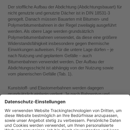
Der stoffliche Aufbau der Abdichtung (Abdichtungsbauart) für
nicht genutzte und genutzte Dächer ist in DIN 18531-3
geregelt. Danach müssen Bauarten mit Bitumen- und
Polymerbitumenbahnen in der Regel zweilagig ausgeführt
werden. Als obere Lage werden grundsätzlich
Polymerbitumenbahnen verwendet, da diese eine größere
Widerstandsfähigkeit insbesondere gegen thermische
Einwirkungen aufweisen. Für die untere Lage dürfen – je
nach Nutzung und geplantem Gefälle – auch
Bitumenbahnen verwendet werden. Der Aufbau der
Abdichtungsschicht ist abhängig von der Nutzung sowie
vom planerischen Gefälle (Tab. 1).
Kunststoff- und Elastomerbahnen werden dagegen
grundsätzlich einlagig verlegt. Je nach Bahnentyp und
vorgesehener Nutzung der Dachfläche (nicht genutzt,
genutzt) sowie dem planerischen Gefälle (≥ 2 %, < 2 %)
ergeben sich unterschiedliche Bahnendicken; siehe Norm.
Abdichtungsschichten aus FLK müssen eine
Mindesttrockenschichtdicke von 1,8 mm (nicht genutzt und