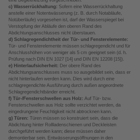
c) Wasserrückhaltung:
Sofern eine Wasserrückhaltung
anstelle einer Notentwässerung (z. B. durch Notabläufe,
Notüberläufe) vorgesehen ist, darf der Wasserspiegel bei
Verstopfung der Abläufe den oberen Rand des
Abdichtungsanschlusses nicht überstauen.
d) Schlagregendichtheit der Tür- und Fensterelemente:
Tür- und Fensterelemente müssen schlagregendicht und für
Anschlusshöhen von weniger als 5 cm geeignet sein (d. h.
Prüfung nach DIN EN 1027 [14] und DIN EN 12208 [15]).
e) Hinterlaufsicherheit:
Der obere Rand des
Abdichtungsanschlusses muss so ausgebildet sein, dass er
nicht hinterlaufen werden kann. Dies wird durch eine
schlagregendichte Ausführung durch außen angeordnete
Schlagregendichtbänder erreicht.
f) Tür-/Fensterschwellen aus Holz:
Auf Tür- bzw.
Fensterschwellen aus Holz sollte verzichtet werden, da
eingedrungene Feuchtigkeit nicht abtrocknen kann.
g) Türen:
Türen müssen so konstruiert sein, dass die
Abdichtung hinter Rollladenschienen und Deckleisten
durchgeführt werden kann; diese müssen daher
demontierbar sein. Entwässerungsöffnungen in den