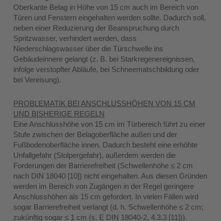
Oberkante Belag in Höhe von 15 cm auch im Bereich von
Türen und Fenstern eingehalten werden sollte. Dadurch soll,
neben einer Reduzierung der Beanspruchung durch
Spritzwasser, verhindert werden, dass
Niederschlagswasser über die Türschwelle ins
Gebäudeinnere gelangt (z. B. bei Starkregenereignissen,
infolge verstopfter Abläufe, bei Schneematschbildung oder
bei Vereisung).
PROBLEMATIK BEI ANSCHLUSSHÖHEN VON 15 CM
UND BISHERIGE REGELN
Eine Anschlusshöhe von 15 cm im Türbereich führt zu einer
Stufe zwischen der Belagoberfläche außen und der
Fußbodenoberfläche innen. Dadurch besteht eine erhöhte
Unfallgefahr (Stolpergefahr), außerdem werden die
Forderungen der Barrierefreiheit (Schwellenhöhe ≤ 2 cm
nach DIN 18040 [10]) nicht eingehalten. Aus diesen Gründen
werden im Bereich von Zugängen in der Regel geringere
Anschlusshöhen als 15 cm gefordert. In vielen Fällen wird
sogar Barrierefreiheit verlangt (d. h. Schwellenhöhe ≤ 2 cm;
zukünftig sogar ≤ 1 cm (s. E DIN 18040-2, 4.3.3 [11])).