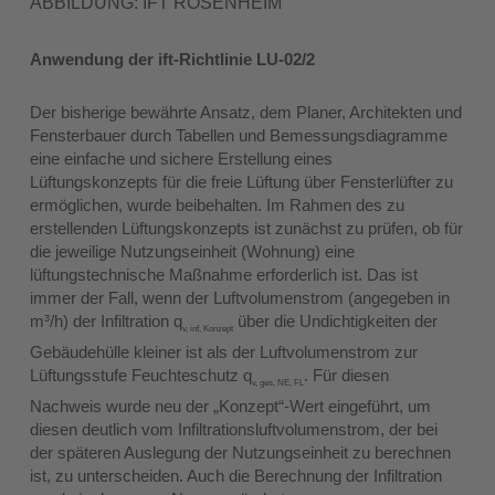
ABBILDUNG: IFT ROSENHEIM
Anwendung der ift-Richtlinie LU-02/2
Der bisherige bewährte Ansatz, dem Planer, Architekten und
Fensterbauer durch Tabellen und Bemessungsdiagramme
eine einfache und sichere Erstellung eines
Lüftungskonzepts für die freie Lüftung über Fensterlüfter zu
ermöglichen, wurde beibehalten. Im Rahmen des zu
erstellenden Lüftungskonzepts ist zunächst zu prüfen, ob für
die jeweilige Nutzungseinheit (Wohnung) eine
lüftungstechnische Maßnahme erforderlich ist. Das ist
immer der Fall, wenn der Luftvolumenstrom (angegeben in
m³/h) der Infiltration q
über die Undichtigkeiten der
v, inf, Konzept
Gebäudehülle kleiner ist als der Luftvolumenstrom zur
Lüftungsstufe Feuchteschutz q
. Für diesen
v, ges, NE, FL
Nachweis wurde neu der „Konzept“-Wert eingeführt, um
diesen deutlich vom Infiltrationsluftvolumenstrom, der bei
der späteren Auslegung der Nutzungseinheit zu berechnen
ist, zu unterscheiden. Auch die Berechnung der Infiltration