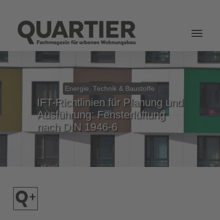
Login
Energie, Technik & Baustoffe
IFT-Richtlinien für Planung und
Ausführung: Fensterlüftung
nach DIN 1946-6