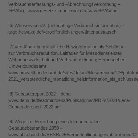
Verbrauchserfassungs- und -Abrechnungsverordnung –
FFVAV) – www.gesetze-im-internet.de/ffvav/FFVAV.pdf
[6] Webservice uVI (unterjährige Verbrauchsinformation) –
arge-heiwako.de/veroeffentlich ungen/datenaustausch
[7] Verständliche monatliche Heizinformation als Schlüssel
zur Verbrauchsreduktion, Leitfaden für Messdienstleister,
Wohnungswirtschaft und Verbraucher/innen; Herausgeber:
Umweltbundesamt
www.umweltbundesamt.de/sites/default/files/medien/479/publika
2021_verstaendliche_monatliche_heizinformation_als_schluesse
[8] Gebäudereport 2022 – dena
www.dena.de/fileadmin/dena/Publikationen/PDFs/2021/dena-
Gebaeudereport_2022.pdf
[9] Wege zur Erreichung eines klimaneutralen
Gebäudebestandes 2050 –
www.bbsr.bund.de/BBSR/DE/veroeffentlichungen/bbsronline/202