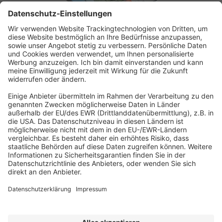
ABONNEMENT ANFORDERN
Kostenloses Probeheft anfordern
Kennen Sie schon unseren
Newsletter "Bau & Immobilien
"?
Impressum
|
Bildrechte
|
Datenschutz
|
FORUM VERLAG
HERKERT GMBH
|
AGB und Lizenzbedingungen
Erklärung zur Barrierefreiheit
|
Widerrufsrecht für Verbraucher
| ©