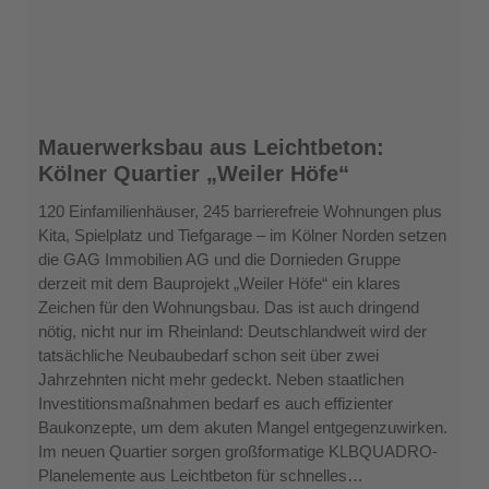
Mauerwerksbau
Mauerwerksbau aus Leichtbeton:
aus
Kölner Quartier „Weiler Höfe“
Leichtbeton:
Kölner
120 Einfamilienhäuser, 245 barrierefreie Wohnungen plus
Quartier
Kita, Spielplatz und Tiefgarage – im Kölner Norden setzen
„Weiler
die GAG Immobilien AG und die Dornieden Gruppe
Höfe“
derzeit mit dem Bauprojekt „Weiler Höfe“ ein klares
Zeichen für den Wohnungsbau. Das ist auch dringend
nötig, nicht nur im Rheinland: Deutschlandweit wird der
tatsächliche Neubaubedarf schon seit über zwei
Jahrzehnten nicht mehr gedeckt. Neben staatlichen
Investitionsmaßnahmen bedarf es auch effizienter
Baukonzepte, um dem akuten Mangel entgegenzuwirken.
Im neuen Quartier sorgen großformatige KLBQUADRO-
Planelemente aus Leichtbeton für schnelles…