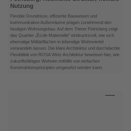
Maternelle
Nutzung
am
Petrisberg:
Flexible Grundrisse, effiziente Bauweisen und
Resiliente
kommunikative Außenräume prägen zunehmend den
Struktur,
heutigen Wohnungsbau. Auf dem Trierer Petrisberg zeigt
flexible
das Quartier „École Maternelle“ eindrucksvoll, wie sich
Nutzung
ehemalige Militärflächen in lebendige Wohnviertel
verwandeln lassen. Die klare Architektur und durchdachte
Flexibilität von ROSA Wirtz Architektur beweisen hier, wie
zukunftsfähiges Wohnen mithilfe von einfachen
Konstruktionsprinzipien umgesetzt werden kann.