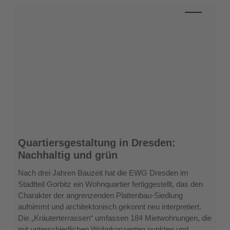
Quartiersgestaltung
Quartiersgestaltung in Dresden:
in
Nachhaltig und grün
Dresden:
Nachhaltig
Nach drei Jahren Bauzeit hat die EWG Dresden im
und
Stadtteil Gorbitz ein Wohnquartier fertiggestellt, das den
grün
Charakter der angrenzenden Plattenbau-Siedlung
aufnimmt und architektonisch gekonnt neu interpretiert.
Die „Kräuterterrassen“ umfassen 184 Mietwohnungen, die
mit unterschiedlichen Wohnkonzepten punkten und