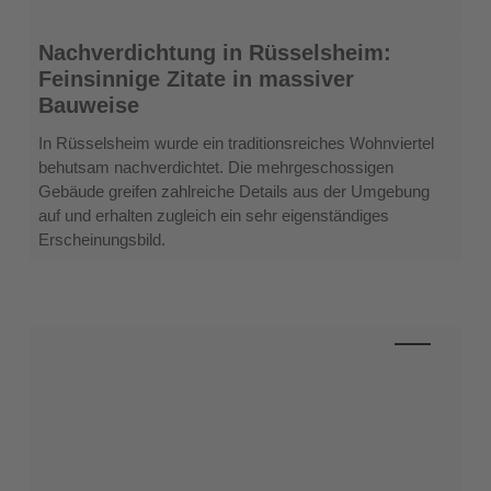
Nachverdichtung
Nachverdichtung in Rüsselsheim:
in
Feinsinnige Zitate in massiver
Rüsselsheim:
Bauweise
Feinsinnige
Zitate
In Rüsselsheim wurde ein traditionsreiches Wohnviertel
in
behutsam nachverdichtet. Die mehrgeschossigen
massiver
Gebäude greifen zahlreiche Details aus der Umgebung
Bauweise
auf und erhalten zugleich ein sehr eigenständiges
Erscheinungsbild.