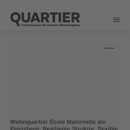
Login
Wohnquartier
Wohnquartier École Maternelle am
École
Petrisberg: Resiliente Struktur, flexible