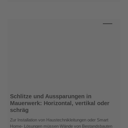
Schlitze
Schlitze und Aussparungen in
und
Mauerwerk: Horizontal, vertikal oder
Aussparungen
schräg
in
Mauerwerk:
Zur Installation von Haustechnikleitungen oder Smart
Horizontal,
Home- Lösungen müssen Wände von Bestandsbauten