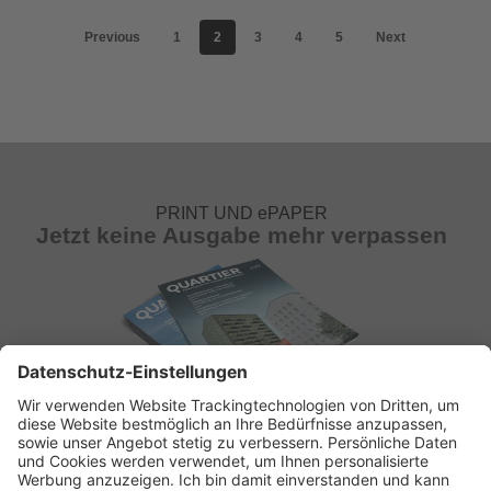
Previous
1
2
3
4
5
Next
PRINT UND ePAPER
Jetzt keine Ausgabe mehr verpassen
ABONNEMENT ANFORDERN