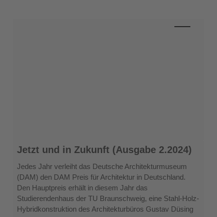
Jetzt
Jetzt und in Zukunft (Ausgabe 2.2024)
und
in
Jedes Jahr verleiht das Deutsche Architekturmuseum
Zukunft
(DAM) den DAM Preis für Architektur in Deutschland.
(Ausgabe
Den Hauptpreis erhält in diesem Jahr das
2.2024)
Studierendenhaus der TU Braunschweig, eine Stahl-Holz-
Hybridkonstruktion des Architekturbüros Gustav Düsing