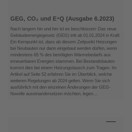
GEG,
GEG, CO₂ und E⁴Q (Ausgabe 6.2023)
CO₂
und
Nach langem hin und her ist es beschlossen: Das neue
E⁴Q
Gebäudeenergiegesetz (GEG) tritt ab 01.01.2024 in Kraft.
(Ausgabe
Ein Kernpunkt ist, dass ab diesem Zeitpunkt Heizungen
6.2023)
bei Neubauten nur dann eingebaut werden dürfen, wenn
mindestens 65 % des benötigten Wärmebedarfs aus
erneuerbaren Energien stammen. Bei Bestandsbauten
kommt dies bei einem Heizungstausch zum Tragen. Im
Artikel auf Seite 52 erfahren Sie im Überblick, welche
weiteren Regelungen ab 2024 gelten. Wenn Sie sich
ausführlich mit den einzelnen Änderungen der GEG-
Novelle auseinandersetzen möchten, legen…