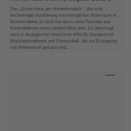
aufs
Dach!
Das „Grüne Haus am Hohentorsplatz “, das trotz
(Ausgabe
hochwertiger Ausführung erschwinglichen Wohnraum in
1.2024)
Bremen bietet, ist nicht nur durch seine Fassade aus
Keramikfliesen einen zweiten Blick wert. Es überzeugt
auch in ökologischer Hinsicht im KfW-55-Standard mit
Blockheizkraftwerk und Photovoltaik, die zur Erzeugung
von Mieterstrom genutzt wird.