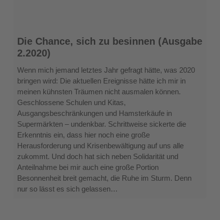
Die
Die Chance, sich zu besinnen (Ausgabe
Chance,
2.2020)
sich
zu
Wenn mich jemand letztes Jahr gefragt hätte, was 2020
besinnen
bringen wird: Die aktuellen Ereignisse hätte ich mir in
(Ausgabe
meinen kühnsten Träumen nicht ausmalen können.
2.2020)
Geschlossene Schulen und Kitas,
Ausgangsbeschränkungen und Hamsterkäufe in
Supermärkten – undenkbar. Schrittweise sickerte die
Erkenntnis ein, dass hier noch eine große
Herausforderung und Krisenbewältigung auf uns alle
zukommt. Und doch hat sich neben Solidarität und
Anteilnahme bei mir auch eine große Portion
Besonnenheit breit gemacht, die Ruhe im Sturm. Denn
nur so lässt es sich gelassen…