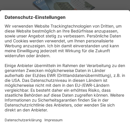
ABONNEMENT ANFORDERN
Kostenloses Probeheft anfordern
Kennen Sie schon unseren
Newsletter "Bau & Immobilien
"?
Impressum
|
Bildrechte
|
Datenschutz
|
FORUM VERLAG