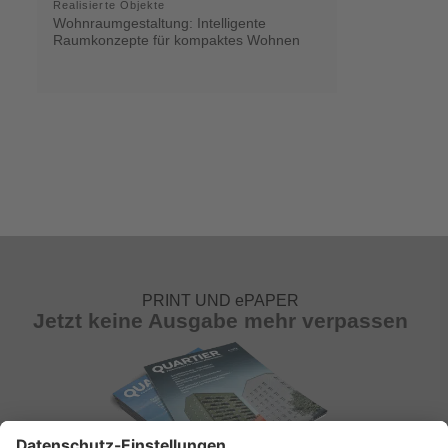
Realisierte Objekte
Wohnraumgestaltung: Intelligente
Raumkonzepte für kompaktes Wohnen
PRINT UND ePAPER
Jetzt keine Ausgabe mehr verpassen