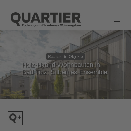
Login
Realisierte Objekte
Holz-Hybrid-Wohnbauten in
Bad Tölz: Silbernes Ensemble