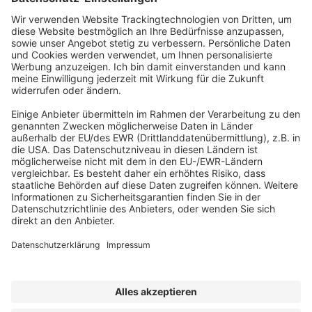
ABONNEMENT ANFORDERN
Kostenloses Probeheft anfordern
Kennen Sie schon unseren
Newsletter "Bau & Immobilien
"?
Impressum
|
Bildrechte
|
Datenschutz
|
FORUM VERLAG
HERKERT GMBH
|
AGB und Lizenzbedingungen
Erklärung zur Barrierefreiheit
|
Widerrufsrecht für Verbraucher
| ©
2025 Quartier