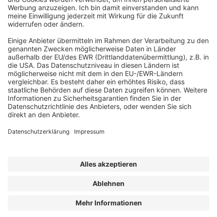
ABONNEMENT ANFORDERN
Kostenloses Probeheft anfordern
Kennen Sie schon unseren
Newsletter "Bau & Immobilien
"?
Impressum
|
Bildrechte
|
Datenschutz
|
FORUM VERLAG
HERKERT GMBH
|
AGB und Lizenzbedingungen
Erklärung zur Barrierefreiheit
|
Widerrufsrecht für Verbraucher
| ©
2025 Quartier