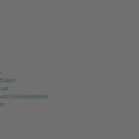
e
 Daten
halt
 und Dokumentation
utz