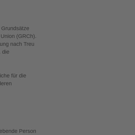
e Grundsätze
n Union (GRCh).
tung nach Treu
 die
iche für die
deren
lebende Person