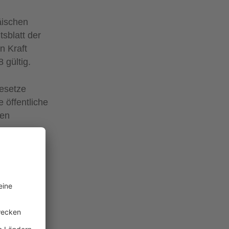
äischen
sblatt der
n Kraft
 gültig.
esetze
 öffentliche
nen