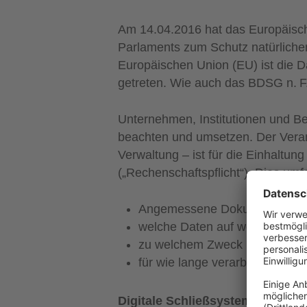
Am 14.04.2016 hat das Europäisc
Parlaments zum Schutz natürlicher
Europäischen Union (EU) ist die
getreten. Wie auch das BDSG n. F.
Unternehmen, Institutionen und B
beachten und umsetzen. Der Verantw
Verwaltung – ist für die Einhalt
(„Rechenschaftspflicht“). Dies u
Angemessene Dokumentation d
welche Daten auf welche Weis
zu welchem Zweck und
für wie lange verarbeitet werd
Digitale Schließsysteme