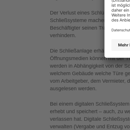
Der Verlust eines Schlüssels kann
Schließsysteme machen mechanische
Beschäftigter seinen Transponder, 
verhindern.
Die Schließanlage erhält den Befe
Öffnungsmedien können mit der T
werden in Abhängigkeit von der S
welchem Gebäude welche Türe geö
vom Arbeitgeber, dem Vermieter, de
ausgelesen werden.
Bei einem digitalen Schließsystem 
erhebt und speichert – auch, zu 
verlassen hat. Digitale Schließsyst
verwalten (Vergabe und Entzug von