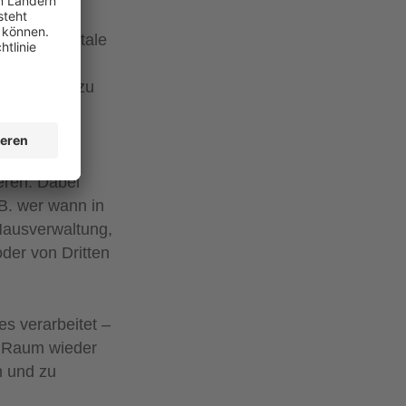
üssen. Digitale
ein
ren Zutritt zu
dere
eren. Dabei
B. wer wann in
Hausverwaltung,
oder von Dritten
es verarbeitet –
n Raum wieder
n und zu