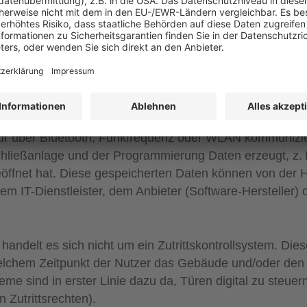
 dazu führen, dass Türschlösser ausgetauscht werden m
 Schlüssel überflüssig. Verliert z. B. ein Mieter oder 
muss dieser lediglich deaktiviert werden, um einen weite
hl zum Öffnen der Türe digital. Der Transponder und an
ür über Bluetooth, Funkfrequenz oder WLAN kommunizi
chließanlage und der Programmierung Daten erzeugt, z. 
ffnet hat. Diese gespeicherten Daten können von der 
m IT-Dienstleister, dem Anbieter (Software-Hersteller) 
handelt es sich nicht um ein Zutrittskontrollsystem. Dies
welchem Zeitpunkt der Nutzer das Gebäude und/oder de
eme sind in erster Linie dazu da, Türen digital zu steuer
 Zutrittsrechten).