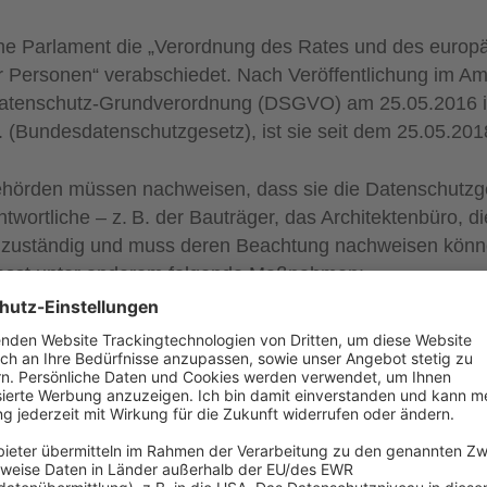
he Parlament die „Verordnung des Rates und des europ
 Personen“ verabschiedet. Nach Veröffentlichung im Amt
 Datenschutz-Grundverordnung (DSGVO) am 25.05.2016 i
 (Bundesdatenschutzgesetz), ist sie seit dem 25.05.2018
ehörden müssen nachweisen, dass sie die Datenschutzg
ortliche – z. B. der Bauträger, das Architektenbüro, die
ung zuständig und muss deren Beachtung nachweisen kön
mfasst unter anderem folgende Maßnahmen:
ar­über,
e,
en sowie wer Empfänger der Daten ist.