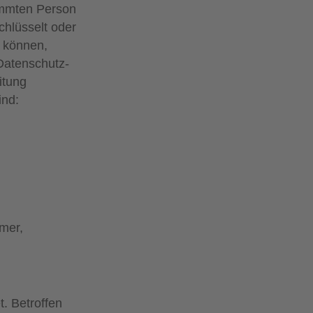
timmten Person
hlüsselt oder
n können,
Datenschutz-
itung
ind:
mer,
. Betroffen