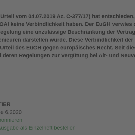
rteil vom 04.07.2019 Az. C-377/17)
hat entschieden,
HOAI
keine Verbindlichkeit haben. Der EuGH verwies 
 Regelung eine unzulässige Beschränkung der
Vertrag
enieuren darstellen
würde. Diese Verbindlichkeit der
 Urteil des EuGH gegen europäisches Recht.
Seit die
nd deren Regelungen
zur Vergütung bei Alt- und Neuv
IER
e 6.2020
bonnieren
usgabe als Einzelheft bestellen