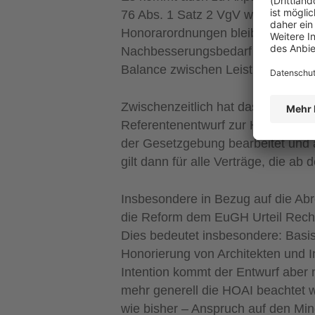
76 Abs. 1 Satz 2 VgV wie folgt ge
Honorarordnungen bleiben davon u
Nachbesserungsbedarf im Hinblick
Balance zwischen Leistung und Pr
Zwischenzeitlich hat das Bundesw
Referentenentwurf zur HOAI-Novel
der Gesetzgebung bearbeitet und 
gilt dann für alle Verträge, die ab
Insbesondere in Bezug auf die Abr
die Reform dem EuGH Urteil Rechn
Dies bedeutet insbesondere: Basis
Honorierung von Architekten und In
Intention kommt der Entwurf aber
mehr generell die HOAI beachtet 
wie bisher – Anspruch auf den Min