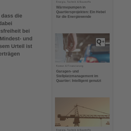
Energie, Technik & Baustoffe
Wärmepumpen in
Quartiersprojekten: Ein Hebel
 dass die
für die Energiewende
dabei
sfreiheit
bei
 Mindest- und
sem Urteil ist
erträgen
Kosten & Finanzierung
Garagen- und
Stellplatzmanagement im
Quartier: Intelligent genutzt
Energie, Technik & Baustoffe