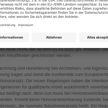
stalten: „Auf die zu erbringende Leistung anwendbare G
nberührt.“ Allgemein wurde beim Entwurf zur neuen HO
 auf die Einführung einer Angemessenheitsregelung, mit
eis sichergestellt werden kann, gesehen. Diese wurde
irtschaftsministerium (BMWi) im August 2020 auch den
lierung offengelegt. Diese Noverlierung wurde inzwisc
als neue HOAI, die ab dem 01.01.2021 gilt, erlassen. D
 dem Inkrafttreten geschlossen werden.
echnung und Honorierung von Architekten- und Ingenieur
ung tragen und damit die Konformität zum Europarecht 
honorarsatz: Die neuen Regelungen haben die Intention
genieuren für qualifizierte Arbeit auskömmlich vereinbar
 nur bedingt nach, denn nun muss bei Honorarvereinbaru
werden. Kommt keine Honorarvereinbarung zustande, hat
destsatz, der nunmehr Basishonorarsatz heißt. Ein Reg