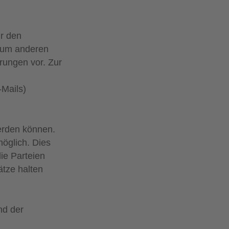
ür den
 zum anderen
rungen vor. Zur
‑Mails)
erden können.
öglich. Dies
ie Parteien
ätze halten
nd der