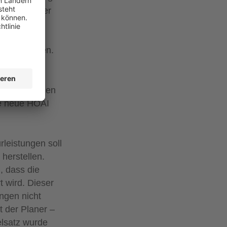
ebühren- oder
AI ein
 der eine
 aufgenommen.
hen im Rahmen
ie neue HOAI
leistungen soll
herstellen.
, dass die
t wird. Dieser
ngen nicht
 der Planer –
elsatz wurde