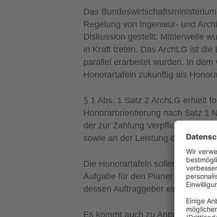
Das Bundeswirtschaftsministerium
Regelung von Ingenieur- und Archi
Diskussion gestellt. Mittlerweile
in Kraft treten. Das ArchLG ist 
parallel erarbeitet wurden. In dem
Honorartafeln zukünftig als Honora
§ 1 Abs. 1 Satz 2 ArchLG erhielt 
Honorarorientierung nach Satz 1 Nr
der zur Zahlung Verpflichteten R
sowie an der Leistung des Ingenieu
Die Honorartafeln sollen für jedes
Aufgabe für den Planer im Einzelfa
dessen Auftraggeber eine Orientie
Es kommt auch zu Anpassungen im