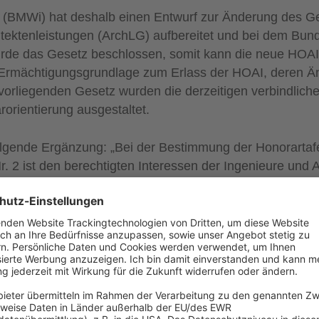
 (BMWi) hat deshalb einen Entwurf zur Änderung des G
tektenleistungen (ArchLG) aufbereitet und bei dem Bund
 wurde das Gesetz beschlossen, somit kann die neue HOA
die Ermächtigungsgrundlage zum Erlass der HOAI, deren 
 vorliegenden Gesetz wurden die derzeitigen verbindlich
rorientierung ausgestaltet.
folgende Ergänzung: „Bei der Bestimmung der Honorartaf
. 2 ist den berechtigten Interessen der Ingenieure und 
echnung zu tragen. Diese sind an der Art und dem Umfan
rs oder Architekten auszurichten.“
 Leistungsbild, insbesondere abgestuft danach, wie anspr
ll ist, Honorarspektren darstellen, die sowohl dem Plane
rung für die angemessene Honorarhöhe im Einzelfall bie
 Vergaberecht der neuen HOAI 2021; diese sollen die 