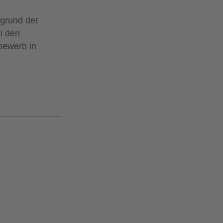
grund der
i den
bewerb in