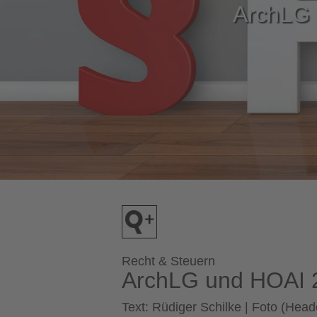
ArchLG 
Recht & Steuern
ArchLG und HOAI 2
Text: Rüdiger Schilke | Foto (He