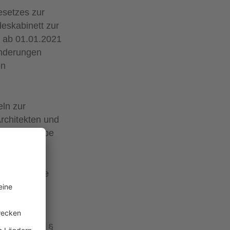
esetzes zur
eskabinett zur
I ab 01.01.2021
Änderungen
en
eln zur
Architekten und
g der Aufgabe
uchsvoll die
r als auch
ten.
Regelung in §