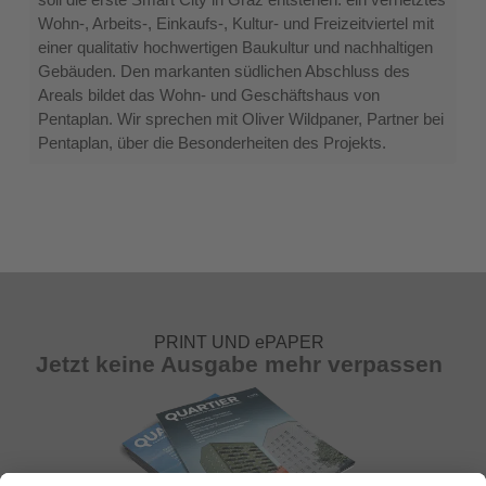
Smart
Wohn‑, Arbeits‑, Einkaufs‑, Kultur- und Freizeitviertel mit
City
einer qualitativ hochwertigen Baukultur und nachhaltigen
in
Gebäuden. Den markanten südlichen Abschluss des
Graz
Areals bildet das Wohn- und Geschäftshaus von
Pentaplan. Wir sprechen mit Oliver Wildpaner, Partner bei
Pentaplan, über die Besonderheiten des Projekts.
PRINT UND ePAPER
Jetzt keine Ausgabe mehr verpassen