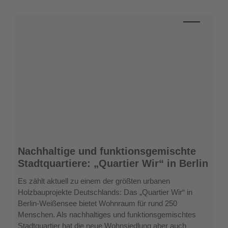
Nachhaltige
Nachhaltige und funktionsgemischte
und
Stadtquartiere: „Quartier Wir“ in Berlin
funktionsgemischte
Stadtquartiere:
Es zählt aktuell zu einem der größten urbanen
„Quartier
Holzbauprojekte Deutschlands: Das „Quartier Wir“ in
Wir“
Berlin-Weißensee bietet Wohnraum für rund 250
in
Menschen. Als nachhaltiges und funktionsgemischtes
Berlin
Stadtquartier hat die neue Wohnsiedlung aber auch