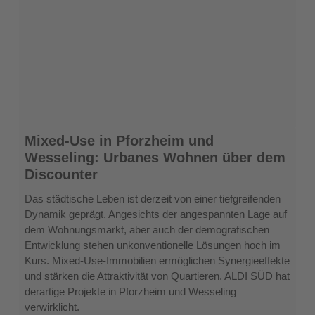
Mixed-
Mixed-Use in Pforzheim und
Use
Wesseling: Urbanes Wohnen über dem
in
Discounter
Pforzheim
und
Das städtische Leben ist derzeit von einer tiefgreifenden
Wesseling:
Dynamik geprägt. Angesichts der angespannten Lage auf
Urbanes
dem Wohnungsmarkt, aber auch der demografischen
Wohnen
Entwicklung stehen unkonventionelle Lösungen hoch im
über
Kurs. Mixed-Use-Immobilien ermöglichen Synergieeffekte
dem
und stärken die Attraktivität von Quartieren. ALDI SÜD hat
Discounter
derartige Projekte in Pforzheim und Wesseling
verwirklicht.