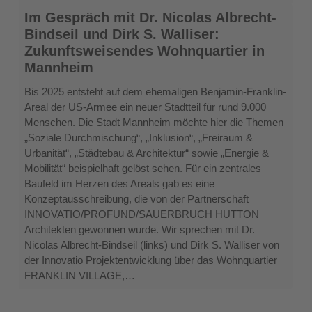
Im
Im Gespräch mit Dr. Nicolas Albrecht-
Gespräch
Bindseil und Dirk S. Walliser:
mit
Zukunftsweisendes Wohnquartier in
Dr.
Mannheim
Nicolas
Albrecht-
Bis 2025 entsteht auf dem ehemaligen Benjamin-Franklin-
Bindseil
Areal der US-Armee ein neuer Stadtteil für rund 9.000
und
Menschen. Die Stadt Mannheim möchte hier die Themen
Dirk
„Soziale Durchmischung“, „Inklusion“, „Freiraum &
S.
Urbanität“, „Städtebau & Architektur“ sowie „Energie &
Walliser:
Mobilität“ beispielhaft gelöst sehen. Für ein zentrales
Zukunftsweisendes
Baufeld im Herzen des Areals gab es eine
Wohnquartier
Konzeptausschreibung, die von der Partnerschaft
in
INNOVATIO/PROFUND/SAUERBRUCH HUTTON
Mannheim
Architekten gewonnen wurde. Wir sprechen mit Dr.
Nicolas Albrecht-Bindseil (links) und Dirk S. Walliser von
der Innovatio Projektentwicklung über das Wohnquartier
FRANKLIN VILLAGE,…