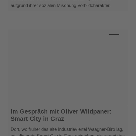
aufgrund ihrer sozialen Mischung Vorbildcharakter.
Im
Im Gespräch mit Oliver Wildpaner:
Gespräch
Smart City in Graz
mit
Oliver
Dort, wo früher das alte Industrieviertel Waagner-Biro lag,
Wildpaner:
soll die erste Smart City in Graz entstehen: ein vernetztes