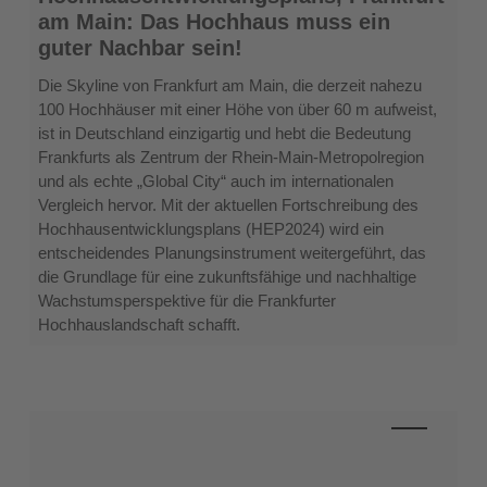
Hochhausentwicklungsplans,
am Main: Das Hochhaus muss ein
Frankfurt
guter Nachbar sein!
am
Main:
Die Skyline von Frankfurt am Main, die derzeit nahezu
Das
100 Hochhäuser mit einer Höhe von über 60 m aufweist,
Hochhaus
ist in Deutschland einzigartig und hebt die Bedeutung
muss
Frankfurts als Zentrum der Rhein-Main-Metropolregion
ein
und als echte „Global City“ auch im internationalen
guter
Vergleich hervor. Mit der aktuellen Fortschreibung des
Nachbar
Hochhausentwicklungsplans (HEP2024) wird ein
sein!
entscheidendes Planungsinstrument weitergeführt, das
die Grundlage für eine zukunftsfähige und nachhaltige
Wachstumsperspektive für die Frankfurter
Hochhauslandschaft schafft.