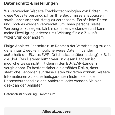
ABONNEMENT ANFORDERN
Kostenloses Probeheft anfordern
Kennen Sie schon unseren
Newsletter "Bau & Immobilien
"?
Impressum
|
Bildrechte
|
Datenschutz
|
FORUM VERLAG
HERKERT GMBH
|
AGB und Lizenzbedingungen
Erklärung zur Barrierefreiheit
|
Widerrufsrecht für Verbraucher
| ©
2025 Quartier