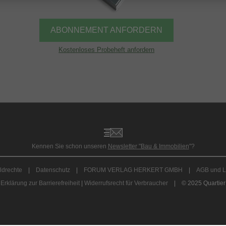
ABONNEMENT ANFORDERN
Kostenloses Probeheft anfordern
Kennen Sie schon unseren
Newsletter "Bau & Immobilien
"?
ldrechte
|
Datenschutz
|
FORUM VERLAG HERKERT GMBH
|
AGB und L
Erklärung zur Barrierefreiheit
|
Widerrufsrecht für Verbraucher
| © 2025 Quartier