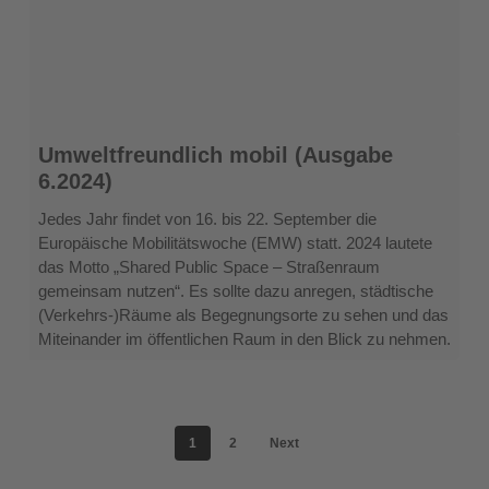
Umweltfreundlich
Umweltfreundlich mobil (Ausgabe
mobil
6.2024)
(Ausgabe
6.2024)
Jedes Jahr findet von 16. bis 22. September die
Europäische Mobilitätswoche (EMW) statt. 2024 lautete
das Motto „Shared Public Space – Straßenraum
gemeinsam nutzen“. Es sollte dazu anregen, städtische
(Verkehrs-)Räume als Begegnungsorte zu sehen und das
Miteinander im öffentlichen Raum in den Blick zu nehmen.
1
2
Next