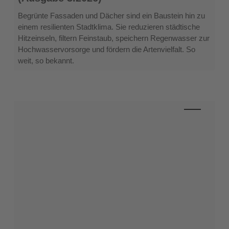
Dach
und
Begrünte Fassaden und Dächer sind ein Baustein hin zu
Fassade
einem resilienten Stadtklima. Sie reduzieren städtische
(Ausgabe
Hitzeinseln, filtern Feinstaub, speichern Regenwasser zur
3.2026)
Hochwasservorsorge und fördern die Artenvielfalt. So
weit, so bekannt.