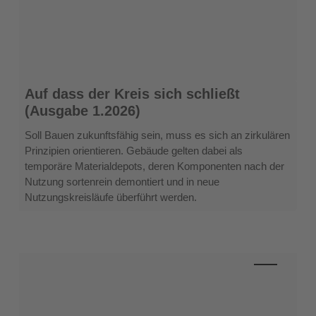
Auf
Auf dass der Kreis sich schließt
dass
(Ausgabe 1.2026)
der
Kreis
Soll Bauen zukunftsfähig sein, muss es sich an zirkulären
sich
Prinzipien orientieren. Gebäude gelten dabei als
schließt
temporäre Materialdepots, deren Komponenten nach der
(Ausgabe
Nutzung sortenrein demontiert und in neue
1.2026)
Nutzungskreisläufe überführt werden.