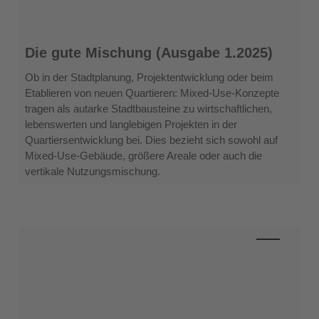
Die
Die gute Mischung (Ausgabe 1.2025)
gute
Mischung
Ob in der Stadtplanung, Projektentwicklung oder beim
(Ausgabe
Etablieren von neuen Quartieren: Mixed-Use-Konzepte
1.2025)
tragen als autarke Stadtbausteine zu wirtschaftlichen,
lebenswerten und langlebigen Projekten in der
Quartiersentwicklung bei. Dies bezieht sich sowohl auf
Mixed-Use-Gebäude, größere Areale oder auch die
vertikale Nutzungsmischung.