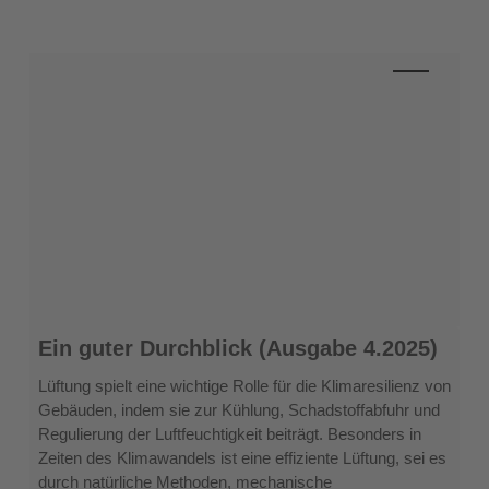
Ein
Ein guter Durchblick (Ausgabe 4.2025)
guter
Durchblick
Lüftung spielt eine wichtige Rolle für die Klimaresilienz von
(Ausgabe
Gebäuden, indem sie zur Kühlung, Schadstoffabfuhr und
4.2025)
Regulierung der Luftfeuchtigkeit beiträgt. Besonders in
Zeiten des Klimawandels ist eine effiziente Lüftung, sei es
durch natürliche Methoden, mechanische