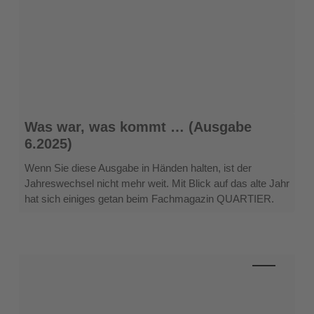
Was
Was war, was kommt … (Ausgabe
war,
6.2025)
was
kommt
Wenn Sie diese Ausgabe in Händen halten, ist der
…
Jahreswechsel nicht mehr weit. Mit Blick auf das alte Jahr
(Ausgabe
hat sich einiges getan beim Fachmagazin QUARTIER.
6.2025)