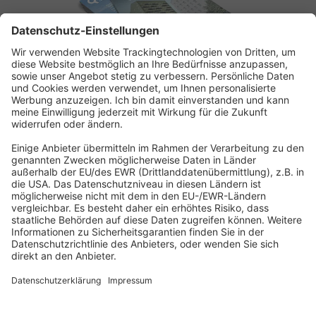
ABONNEMENT ANFORDERN
Kostenloses Probeheft anfordern
Kennen Sie schon unseren
Newsletter "Bau & Immobilien
"?
Impressum
|
Bildrechte
|
Datenschutz
|
FORUM VERLAG
HERKERT GMBH
|
AGB und Lizenzbedingungen