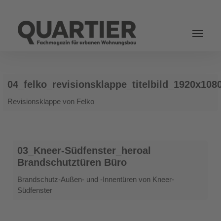
Login
04_felko_revisionsklappe_titelbild_1920x1080
04_felko_revisionsklappe_titelbild_1920x108
Revisionsklappe von Felko
03_Kneer-
03_Kneer-Südfenster_heroal
Südfenster_heroal
Brandschutztüren Büro
Brandschutztüren
Büro
Brandschutz-Außen- und -Innentüren von Kneer-
Südfenster