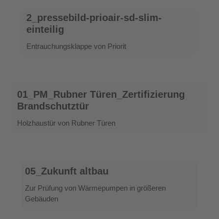
2_pressebild-
2_pressebild-prioair-sd-slim-
prioair-
einteilig
sd-
slim-
Entrauchungsklappe von Priorit
einteilig
01_PM_Rubner
01_PM_Rubner Türen_Zertifizierung
Türen_Zertifizierung
Brandschutztür
Brandschutztür
Holzhaustür von Rubner Türen
05_Zukunft
05_Zukunft altbau
altbau
Zur Prüfung von Wärmepumpen in größeren
Gebäuden