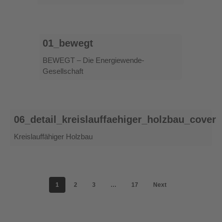
01_bewegt
01_bewegt
BEWEGT – Die Energiewende-
Gesellschaft
06_detail_kreislauffaehiger_holzbau_cover
06_detail_kreislauffaehiger_holzbau_cover
Kreislauffähiger Holzbau
1
2
3
…
17
Next