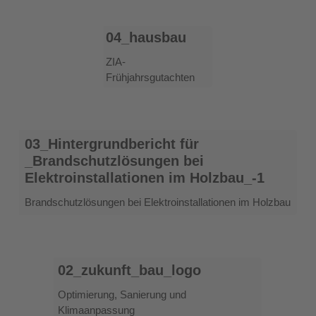
04_hausbau
04_hausbau
ZIA-
Frühjahrsgutachten
03_Hintergrundbericht
03_Hintergrundbericht für
für
_Brandschutzlösungen bei
_Brandschutzlösungen
Elektroinstallationen im Holzbau_-1
bei
Elektroinstallationen
Brandschutzlösungen bei Elektroinstallationen im Holzbau
im
Holzbau_-1
02_zukunft_bau_logo
02_zukunft_bau_logo
Optimierung, Sanierung und
Klimaanpassung