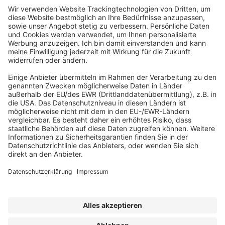
ABONNEMENT ANFORDERN
Kostenloses Probeheft anfordern
Kennen Sie schon unseren
Newsletter "Bau & Immobilien
"?
Impressum
|
Bildrechte
|
Datenschutz
|
FORUM VERLAG
HERKERT GMBH
|
AGB und Lizenzbedingungen
Erklärung zur Barrierefreiheit
|
Widerrufsrecht für Verbraucher
| ©
2025 Quartier