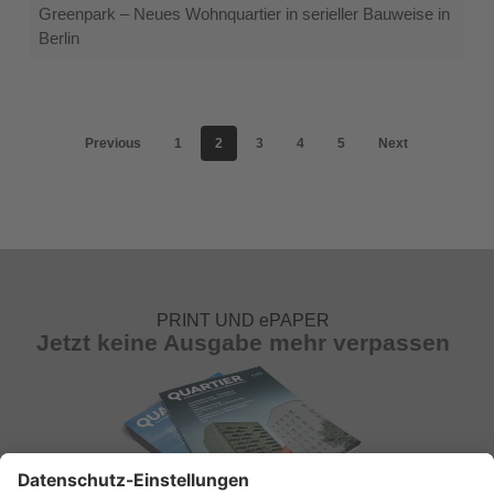
Greenpark – Neues Wohnquartier in serieller Bauweise in
Berlin
Previous
1
2
3
4
5
Next
PRINT UND ePAPER
Jetzt keine Ausgabe mehr verpassen