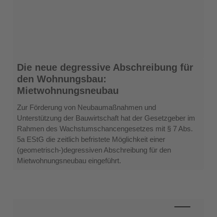
Die
Die neue degressive Abschreibung für
neue
den Wohnungsbau:
degressive
Mietwohnungsneubau
Abschreibung
für
Zur Förderung von Neubaumaßnahmen und
den
Unterstützung der Bauwirtschaft hat der Gesetzgeber im
Wohnungsbau:
Rahmen des Wachstumschancengesetzes mit § 7 Abs.
Mietwohnungsneubau
5a EStG die zeitlich befristete Möglichkeit einer
(geometrisch-)degressiven Abschreibung für den
Mietwohnungsneubau eingeführt.