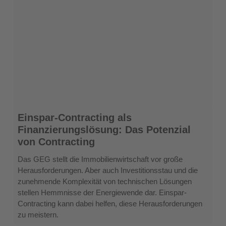
Einspar-
Einspar-Contracting als
Contracting
Finanzierungslösung: Das Potenzial
als
von Contracting
Finanzierungslösung:
Das
Das GEG stellt die Immobilienwirtschaft vor große
Potenzial
Herausforderungen. Aber auch Investitionsstau und die
von
zunehmende Komplexität von technischen Lösungen
Contracting
stellen Hemmnisse der Energiewende dar. Einspar-
Contracting kann dabei helfen, diese Herausforderungen
zu meistern.