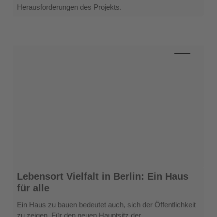
Herausforderungen des Projekts.
Lebensort
Lebensort Vielfalt in Berlin: Ein Haus
Vielfalt
für alle
in
Berlin:
Ein Haus zu bauen bedeutet auch, sich der Öffentlichkeit
Ein
zu zeigen. Für den neuen Hauptsitz der