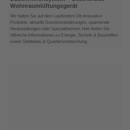
Deckentemperierung
Wohnraumlüftungsgerät
–
Duschrinnensystem
Wir halten Sie auf dem Laufenden! Ob innovative
–
Produkte, aktuelle Gesetzesänderungen, spannende
Dezentrales
Veranstaltungen oder Spezialthemen: Hier finden Sie
Wohnraumlüftungsgerät
hilfreiche Informationen zu Energie, Technik & Baustoffen
sowie Städtebau & Quartiersentwicklung.