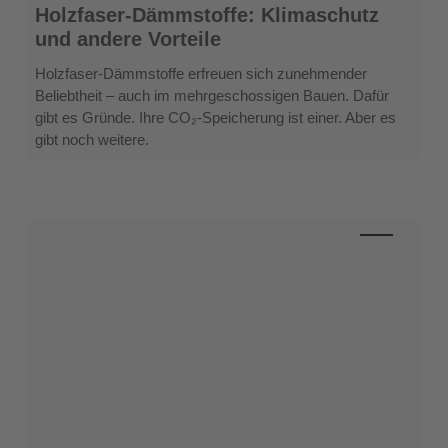
Holzfaser-
Holzfaser-Dämmstoffe: Klimaschutz
Dämmstoffe:
und andere Vorteile
Klimaschutz
und
Holzfaser-Dämmstoffe erfreuen sich zunehmender
andere
Beliebtheit – auch im mehrgeschossigen Bauen. Dafür
Vorteile
gibt es Gründe. Ihre CO₂-Speicherung ist einer. Aber es
gibt noch weitere.