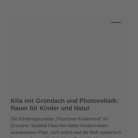
Kita
Kita mit Gründach und Photovoltaik:
mit
Raum für Kinder und Natur
Gründach
und
Die Kindertagesstätte „Pieschner Kinderinsel“ im
Photovoltaik:
Dresdner Stadtteil Pieschen bietet Kindern einen
Raum
wunderbaren Platz, sich selbst und die Welt spielerisch
für