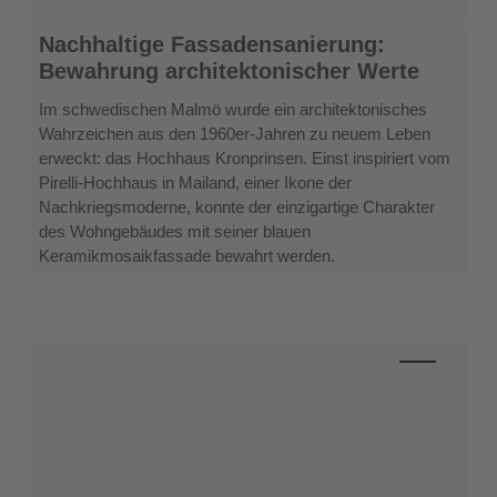
Nachhaltige
Nachhaltige Fassadensanierung:
Fassadensanierung:
Bewahrung architektonischer Werte
Bewahrung
architektonischer
Im schwedischen Malmö wurde ein architektonisches
Werte
Wahrzeichen aus den 1960er-Jahren zu neuem Leben
erweckt: das Hochhaus Kronprinsen. Einst inspiriert vom
Pirelli-Hochhaus in Mailand, einer Ikone der
Nachkriegsmoderne, konnte der einzigartige Charakter
des Wohngebäudes mit seiner blauen
Keramikmosaikfassade bewahrt werden.