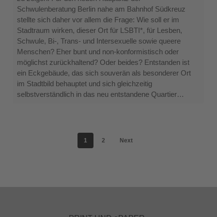
Haus
Schwulenberatung Berlin nahe am Bahnhof Südkreuz
für
stellte sich daher vor allem die Frage: Wie soll er im
alle
Stadtraum wirken, dieser Ort für LSBTI*, für Lesben,
Schwule, Bi-, Trans- und Intersexuelle sowie queere
Menschen? Eher bunt und non-konformistisch oder
möglichst zurückhaltend? Oder beides? Entstanden ist
ein Eckgebäude, das sich souverän als besonderer Ort
im Stadtbild behauptet und sich gleichzeitig
selbstverständlich in das neu entstandene Quartier…
1
2
Next