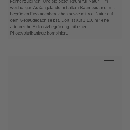
kennenzulernen. Und sie bietet Raum für Natur – im
Kinder
weitläufigen Außengelände mit altem Baumbestand, mit
und
begrünten Fassadenbereichen sowie mit viel Natur auf
Natur
dem Gebäudedach selbst. Dort ist auf 1.100 m² eine
artenreiche Extensivbegrünung mit einer
Photovoltaikanlage kombiniert.