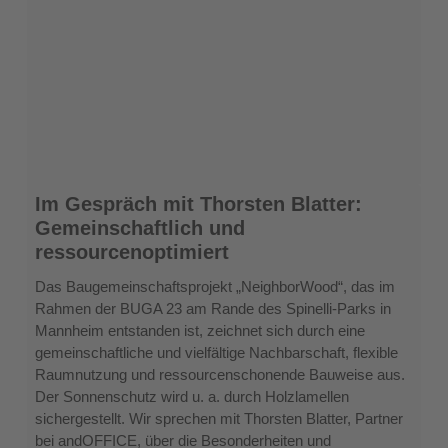
Im
Im Gespräch mit Thorsten Blatter:
Gespräch
Gemeinschaftlich und
mit
ressourcenoptimiert
Thorsten
Blatter:
Das Baugemeinschaftsprojekt „NeighborWood“, das im
Gemeinschaftlich
Rahmen der BUGA 23 am Rande des Spinelli-Parks in
und
Mannheim entstanden ist, zeichnet sich durch eine
ressourcenoptimiert
gemeinschaftliche und vielfältige Nachbarschaft, flexible
Raumnutzung und ressourcenschonende Bauweise aus.
Der Sonnenschutz wird u. a. durch Holzlamellen
sichergestellt. Wir sprechen mit Thorsten Blatter, Partner
bei andOFFICE, über die Besonderheiten und