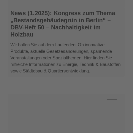
News
News (1.2025): Kongress zum Thema
(1.2025):
„Bestandsgebäudegrün in Berlin“ –
Kongress
DBV-Heft 50 – Nachhaltigkeit im
zum
Holzbau
Thema
„Bestandsgebäudegrün
Wir halten Sie auf dem Laufenden! Ob innovative
in
Produkte, aktuelle Gesetzesänderungen, spannende
Berlin“
Veranstaltungen oder Spezialthemen: Hier finden Sie
–
hilfreiche Informationen zu Energie, Technik & Baustoffen
DBV-
sowie Städtebau & Quartiersentwicklung.
Heft
50
–
Nachhaltigkeit
im
Holzbau