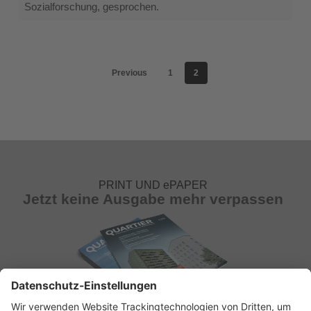
Sozialforschung, gesprochen.
Previous
1
2
PRINT UND ePAPER
Jetzt keine Ausgabe mehr verpassen