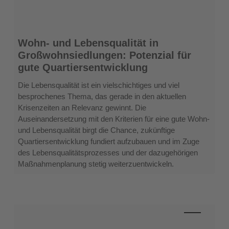
Wohn-
Wohn- und Lebensqualität in
und
Großwohnsiedlungen: Potenzial für
Lebensqualität
gute Quartiersentwicklung
in
Großwohnsiedlungen:
Die Lebensqualität ist ein vielschichtiges und viel
Potenzial
besprochenes Thema, das gerade in den aktuellen
für
Krisenzeiten an Relevanz gewinnt. Die
gute
Auseinandersetzung mit den Kriterien für eine gute Wohn-
Quartiersentwicklung
und Lebensqualität birgt die Chance, zukünftige
Quartiersentwicklung fundiert aufzubauen und im Zuge
des Lebensqualitätsprozesses und der dazugehörigen
Maßnahmenplanung stetig weiterzuentwickeln.