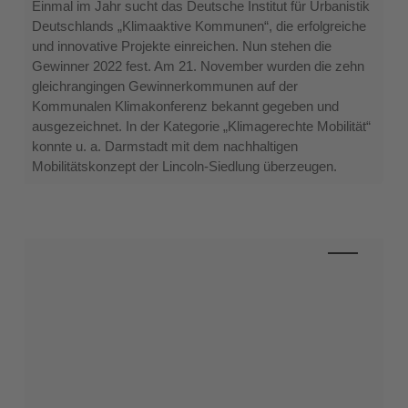
das
Einmal im Jahr sucht das Deutsche Institut für Urbanistik
Klima
Deutschlands „Klimaaktive Kommunen“, die erfolgreiche
(Ausgabe
und innovative Projekte einreichen. Nun stehen die
6.2022)
Gewinner 2022 fest. Am 21. November wurden die zehn
gleichrangingen Gewinnerkommunen auf der
Kommunalen Klimakonferenz bekannt gegeben und
ausgezeichnet. In der Kategorie „Klimagerechte Mobilität“
konnte u. a. Darmstadt mit dem nachhaltigen
Mobilitätskonzept der Lincoln-Siedlung überzeugen.