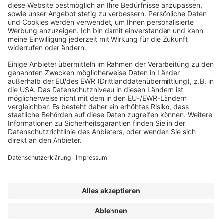
ABONNEMENT ANFORDERN
Kostenloses Probeheft anfordern
Kennen Sie schon unseren
Newsletter "Bau & Immobilien
"?
Impressum
|
Bildrechte
|
Datenschutz
|
FORUM VERLAG
HERKERT GMBH
|
AGB und Lizenzbedingungen
Erklärung zur Barrierefreiheit
|
Widerrufsrecht für Verbraucher
| ©
2025 Quartier