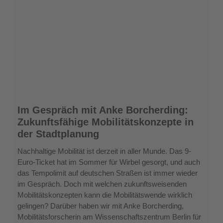
Im
Im Gespräch mit Anke Borcherding:
Gespräch
Zukunftsfähige Mobilitätskonzepte in
mit
der Stadtplanung
Anke
Borcherding:
Nachhaltige Mobilität ist derzeit in aller Munde. Das 9-
Zukunftsfähige
Euro-Ticket hat im Sommer für Wirbel gesorgt, und auch
Mobilitätskonzepte
das Tempolimit auf deutschen Straßen ist immer wieder
in
im Gespräch. Doch mit welchen zukunftsweisenden
der
Mobilitätskonzepten kann die Mobilitätswende wirklich
Stadtplanung
gelingen? Darüber haben wir mit Anke Borcherding,
Mobilitätsforscherin am Wissenschaftszentrum Berlin für