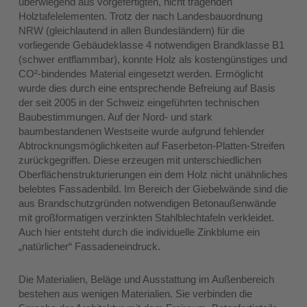
überwiegend aus vorgefertigten, nicht tragenden
Holztafelelementen. Trotz der nach Landesbauordnung
NRW (gleichlautend in allen Bundesländern) für die
vorliegende Gebäudeklasse 4 notwendigen Brandklasse B1
(schwer entflammbar), konnte Holz als kostengünstiges und
CO²-bindendes Material eingesetzt werden. Ermöglicht
wurde dies durch eine entsprechende Befreiung auf Basis
der seit 2005 in der Schweiz eingeführten technischen
Baubestimmungen. Auf der Nord- und stark
baumbestandenen Westseite wurde aufgrund fehlender
Abtrocknungsmöglichkeiten auf Faserbeton-Platten-Streifen
zurückgegriffen. Diese erzeugen mit unterschiedlichen
Oberflächenstrukturierungen ein dem Holz nicht unähnliches
belebtes Fassadenbild. Im Bereich der Giebelwände sind die
aus Brandschutzgründen notwendigen Betonaußenwände
mit großformatigen verzinkten Stahlblechtafeln verkleidet.
Auch hier entsteht durch die individuelle Zinkblume ein
„natürlicher“ Fassadeneindruck.
Die Materialien, Beläge und Ausstattung im Außenbereich
bestehen aus wenigen Materialien. Sie verbinden die