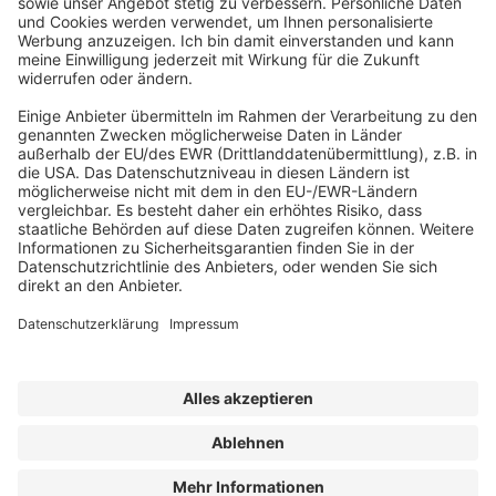
ABONNEMENT ANFORDERN
Kostenloses Probeheft anfordern
Kennen Sie schon unseren
Newsletter "Bau & Immobilien
"?
Impressum
|
Bildrechte
|
Datenschutz
|
FORUM VERLAG
HERKERT GMBH
|
AGB und Lizenzbedingungen
Erklärung zur Barrierefreiheit
|
Widerrufsrecht für Verbraucher
| ©
2025 Quartier