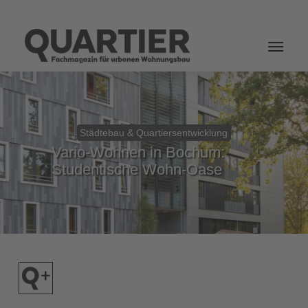
Login
Städtebau & Quartiersentwicklung
Vario-Wohnen in Bochum:
Studentische Wohn-Oase