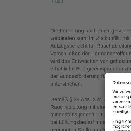
Fazit
Die Forderung nach einer geschlos
Gebäuden steht im Zielkonflikt mi
Aufzugsschacht für Rauchableitu
Verschließen der Permanentöffnun
wird das Entweichen von geheizte
erhebliche Energieeinsparpotenzia
der Bundesförderung für energiee
unterstrichen.
Gemäß § 39 Abs. 3 Musterbauordn
Rauchableitung mit einem freien 
mindestens jedoch 0,1 m² haben. S
bei Lüftungsbedarf muss sich das 
geeigneten Stelle aus bedient we