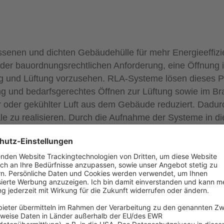
senen und dichten Gebäudehülle für mehr Energieeffizi
t der bauordnungsrechtlichen Anforderung, eine Öffnung 
ng und Lüftung vorzusehen. RLA-Systeme lösen dieses 
g und bedarfsgerechtes Öffnen zur Lüftung sowie im Bra
r oder gekühlter Luft aus dem Gebäude reduziert. Dadur
le zu realisieren. Durch die Aufnahme der Systeme in di
ffiziente Gebäude (BEG) wird die Wirksamkeit der Maß
ung (MBO) müssen Fahrschächte zu lüften sein und ein
Querschnitt von mindestens 2,5 % der Fahrschachtgrundf
tand der Technik ist, diese Öffnung zu verschließen. Im
Verschlusselement selbsttätig öffnen und von mindesten
rden können.