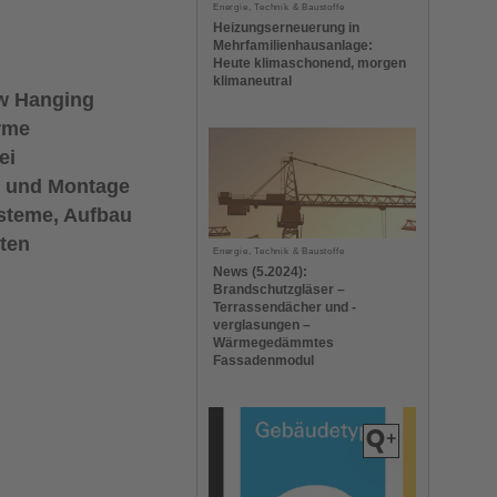
Energie, Technik & Baustoffe
Heizungserneuerung in
Mehrfamilienhausanlage:
Heute klimaschonend, morgen
klimaneutral
ow Hanging
rme
ei
ng und Montage
ysteme, Aufbau
ten
Energie, Technik & Baustoffe
News (5.2024):
Brandschutzgläser –
Terrassendächer und -
verglasungen –
Wärmegedämmtes
Fassadenmodul