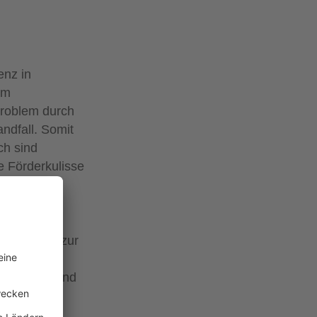
enz in
im
Problem durch
ndfall. Somit
ch sind
e Förderkulisse
nahme
e Öffnung zur
läche,
 Brandfall und
s einer