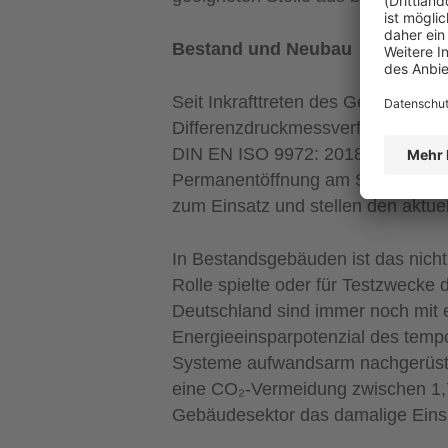
Bestand und Neubau
Seit Inkrafttreten des Gebäudeene
Differenzdruckmessverfahren zur 
DIN EN ISO 9972: 2018-12 zugrunde
Permanentöffnung am Schachtkopf
zum Einsatz und stellen den aktuel
In Bestandsgebäuden ist das nicht 
Rolle spielte oder für Testzwecke
Deutschland sind immer noch mit 
Energieeinsparpotenzial des temp
Systeme aufwandsarm nachgerüstet
eine CO₂-Vermeidung zwischen 1,7 
Gebäudesektor das damalige Einspa