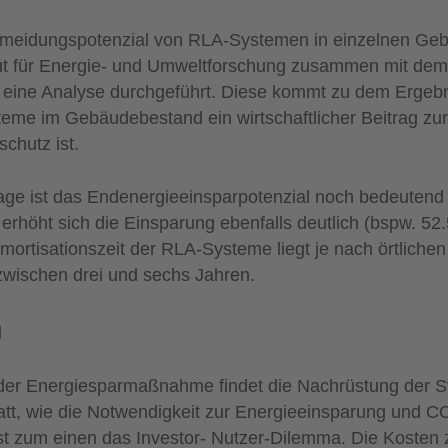
meidungspotenzial von RLA-Systemen in einzelnen Ge
ut für Energie- und Umweltforschung zusammen mit dem Ö
g eine Analyse durchgeführt. Diese kommt zu dem Ergebn
eme im Gebäudebestand ein wirtschaftlicher Beitrag zu
chutz ist.
age ist das Endenergieeinsparpotenzial noch bedeutend 
rhöht sich die Einsparung ebenfalls deutlich (bspw. 5
mortisationszeit der RLA-Systeme liegt je nach örtlichen
wischen drei und sechs Jahren.
d
it der Energiesparmaßnahme findet die Nachrüstung der 
att, wie die Notwendigkeit zur Energieeinsparung und 
st zum einen das Investor- Nutzer-Dilemma. Die Kosten zu