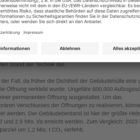
rgiegesetzes wird für die Durchführung des
Feststellung der Luftdichtheit von neuen Gebäuden der
 gelegt. Damit ist es nicht mehr zulässig, für den Test 
 zu verkleben. Im Neubau kommen RLA-Systeme mittler
len Stand der Technik dar.
der Fall, da früher die Dichtheit der Gebäudehülle eine
 die Öffnung verklebt wurde. Ungefähr 600.000 Aufzugssc
einer permanenten Öffnung ausgestattet. Um das
orären Verschlusses der Öffnungen zu realisieren, könn
 werden. Der Gebäudebestand ist hier der größte Hebe
und 2.5 Mio. t/a erreicht werden. Zum Vergleich: 2023 
rziel um 1,2 Mio. t CO₂ verfehlt.