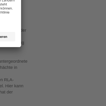
 Anhang NA der
die
weile häufig
 untergeordnete
hächte in
en RLA-
l. Hier kann
hat der