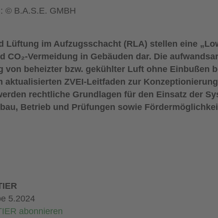
r): © B.A.S.E. GMBH
 Lüftung im Aufzugsschacht (RLA) stellen eine „L
und CO₂-Vermeidung in Gebäuden dar. Die aufwandsa
von beheizter bzw. gekühlter Luft ohne Einbußen b
m aktualisierten ZVEI-Leitfaden zur Konzeptionieru
erden rechtliche Grundlagen für den Einsatz der S
bau, Betrieb und Prüfungen sowie Fördermöglichkei
IER
e 5.2024
IER abonnieren