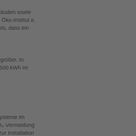
bäuden sowie
ko-Institut e.
is, dass ein
r
größer. In
2.500 kWh im
Systeme im
CO₂-Vermeidung
r Installation