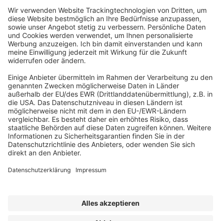
ABONNEMENT ANFORDERN
Kostenloses Probeheft anfordern
Kennen Sie schon unseren
Newsletter "Bau & Immobilien
"?
Impressum
|
Bildrechte
|
Datenschutz
|
FORUM VERLAG
HERKERT GMBH
|
AGB und Lizenzbedingungen
Erklärung zur Barrierefreiheit
|
Widerrufsrecht für Verbraucher
| ©
2025 Quartier