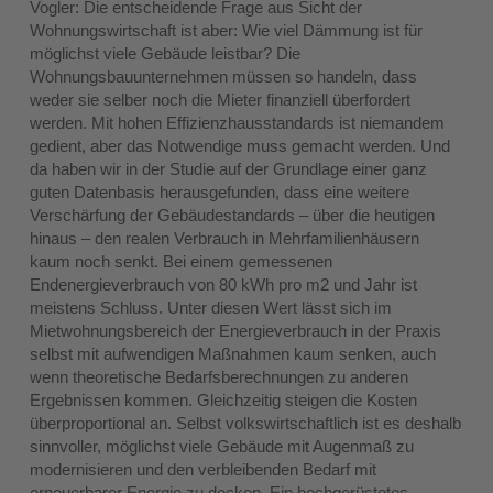
Vogler: Die entscheidende Frage aus Sicht der
Wohnungswirtschaft ist aber: Wie viel Dämmung ist für
möglichst viele Gebäude leistbar? Die
Wohnungsbauunternehmen müssen so handeln, dass
weder sie selber noch die Mieter finanziell überfordert
werden. Mit hohen Effizienzhausstandards ist niemandem
gedient, aber das Notwendige muss gemacht werden. Und
da haben wir in der Studie auf der Grundlage einer ganz
guten Datenbasis herausgefunden, dass eine weitere
Verschärfung der Gebäudestandards – über die heutigen
hinaus – den realen Verbrauch in Mehrfamilienhäusern
kaum noch senkt. Bei einem gemessenen
Endenergieverbrauch von 80 kWh pro m2 und Jahr ist
meistens Schluss. Unter diesen Wert lässt sich im
Mietwohnungsbereich der Energieverbrauch in der Praxis
selbst mit aufwendigen Maßnahmen kaum senken, auch
wenn theoretische Bedarfsberechnungen zu anderen
Ergebnissen kommen. Gleichzeitig steigen die Kosten
überproportional an. Selbst volkswirtschaftlich ist es deshalb
sinnvoller, möglichst viele Gebäude mit Augenmaß zu
modernisieren und den verbleibenden Bedarf mit
erneuerbarer Energie zu decken. Ein hochgerüstetes