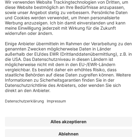
ABONNEMENT ANFORDERN
Kostenloses Probeheft anfordern
Kennen Sie schon unseren
Newsletter "Bau & Immobilien
"?
Impressum
|
Bildrechte
|
Datenschutz
|
FORUM VERLAG
HERKERT GMBH
|
AGB und Lizenzbedingungen
Erklärung zur Barrierefreiheit
|
Widerrufsrecht für Verbraucher
| ©
2025 Quartier