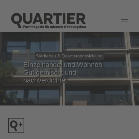
Login
Städtebau & Quartiersentwicklung
Einzelhandel und Wohnen:
Gut gemischt und
nachverdichtet