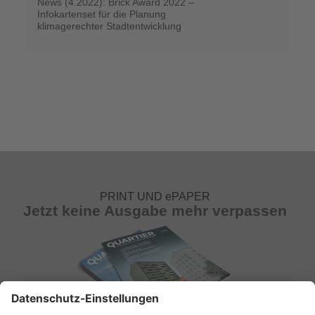
News (4.2022): Brick Award 2022 –
Infokartenset für die Planung
klimagerechter Stadtentwicklung
PRINT UND ePAPER
Jetzt keine Ausgabe mehr verpassen