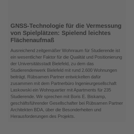
GNSS-
GNSS-Technologie für die Vermessung
Technologie
von Spielplätzen: Spielend leichtes
für
Flächenaufmaß
die
Vermessung
Ausreichend zeitgemäßer Wohnraum für Studierende ist
von
ein wesentlicher Faktor für die Qualität und Positionierung
Spielplätzen:
der Universitätsstadt Bielefeld, zu dem das
Spielend
Studierendenwerk Bielefeld mit rund 2.600 Wohnungen
leichtes
beiträgt. Rübsamen Partner entwickelten dafür
Flächenaufmaß
zusammen mit dem Partnerbüro Ingenieurgesellschaft
Laskowski ein Wohnquartier mit Apartments für 235
Studierende. Wir sprechen mit Boris E. Biskamp,
geschäftsführender Gesellschafter bei Rübsamen Partner
Architekten BDA, über die Besonderheiten und
Herausforderungen des Projekts.