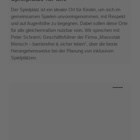
inklusiven
Spielflächen:
Der Spielplatz ist ein idealer Ort für Kinder, um sich im
Spielplätze
gemeinsamen Spielen unvoreingenommen, mit Respekt
für
und auf Augenhöhe zu begegnen. Dabei sollen diese Orte
alle
für alle gleichermaßen nutzbar sein. Wir sprechen mit
Peter Schraml, Geschäftsführer der Firma „Massstab
Mensch – barrierefrei & sicher leben“, über die beste
Herangehensweise bei der Planung von inklusiven
Spielplätzen.