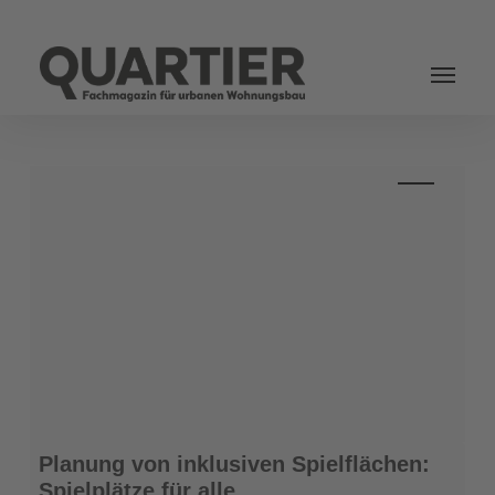
Login
Planung
Planung von inklusiven Spielflächen:
von
Spielplätze für alle