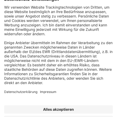
ABONNEMENT ANFORDERN
Kostenloses Probeheft anfordern
Kennen Sie schon unseren
Newsletter "Bau & Immobilien
"?
Impressum
|
Bildrechte
|
Datenschutz
|
FORUM VERLAG
HERKERT GMBH
|
AGB und Lizenzbedingungen
Erklärung zur Barrierefreiheit
|
Widerrufsrecht für Verbraucher
| ©
2025 Quartier