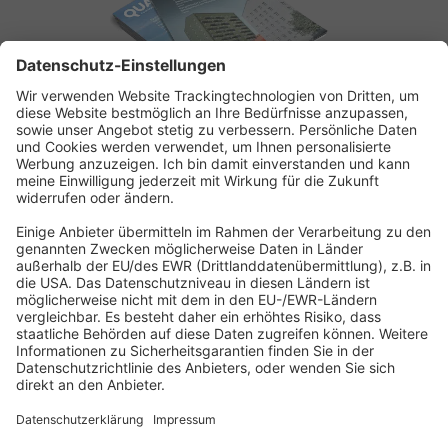
ABONNEMENT ANFORDERN
Kostenloses Probeheft anfordern
Kennen Sie schon unseren
Newsletter "Bau & Immobilien
"?
Impressum
|
Bildrechte
|
Datenschutz
|
FORUM VERLAG