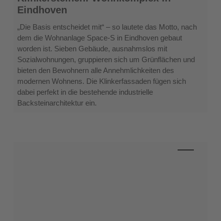
Klinkersteinen:
Eindhoven
Wohnkomplex
in
„Die Basis entscheidet mit“ – so lautete das Motto, nach
Eindhoven
dem die Wohnanlage Space-S in Eindhoven gebaut
worden ist. Sieben Gebäude, ausnahmslos mit
Sozialwohnungen, gruppieren sich um Grünflächen und
bieten den Bewohnern alle Annehmlichkeiten des
modernen Wohnens. Die Klinkerfassaden fügen sich
dabei perfekt in die bestehende industrielle
Backsteinarchitektur ein.