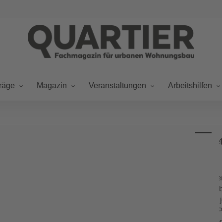
räge
Magazin
Veranstaltungen
Arbeitshilfen
Schadensvermeidung
Schadensvermeidung und Gewerket
und
Gewerketrennung
Erfolgreich umgesetzt
in
Fassadenbegrünungen sind inzwischen ein integraler 
der
vieler Vorteile, die sie bieten, bestehen weiterhin V
Fassadenbegrünung:
differenzierte Betrachtung von Schadensfällen zeigt
Erfolgreich
wie z. B. eine ungeeignete Begrünungslösung oder 
umgesetzt
Verantwortlichkeiten zwischen den beteiligten Gewe