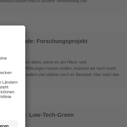
e brandschutztechnisch sichere Verwendung von
der Gebäude: Forschungsprojekt
 im Fokus, vor allem, wenn es um Hitze- und
enn wir diese Wirkungen nutzen wollen, müssen wir noch mehr
m Neubau, sondern viel stärker noch im Bestand. Hier setzt das
 Fassaden: Low-Tech-Green