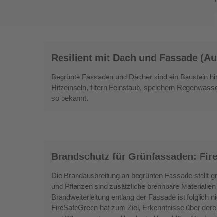
Resilient
Resilient mit Dach und Fassade (Au
mit
Dach
Begrünte Fassaden und Dächer sind ein Baustein hin 
und
Hitzeinseln, filtern Feinstaub, speichern Regenwasse
Fassade
so bekannt.
(Ausgabe
3.2026)
Brandschutz
Brandschutz für Grünfassaden: Fir
für
Grünfassaden:
Die Brandausbreitung an begrünten Fassade stellt gr
FireSafeGreen
und Pflanzen sind zusätzliche brennbare Materialie
Brandweiterleitung entlang der Fassade ist folglich
FireSafeGreen hat zum Ziel, Erkenntnisse über der