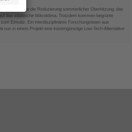
he Vorteile, wie die Reduzierung sommerlicher Überhitzung, das
ss auf das städtische Mikroklima. Trotzdem kommen begrünte
zum Einsatz. Ein interdisziplinäres Forschungsteam aus
at nun in einem Projekt eine kostengünstige Low-Tech-Alternative