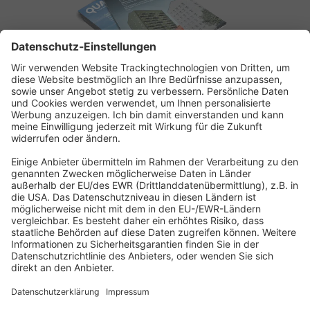
ABONNEMENT ANFORDERN
Kostenloses Probeheft anfordern
Kennen Sie schon unseren
Newsletter "Bau & Immobilien
"?
Impressum
|
Bildrechte
|
Datenschutz
|
FORUM VERLAG